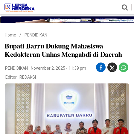
HOME
NASIONAL
POLITIK
METRO
DAERAH
HUKUM & HAM
EKONOMI
PENDIDIKAN
MORE
Home
/
PENDIDIKAN
Bupati Barru Dukung Mahasiswa
Kedokteran Unhas Mengabdi di Daerah
PENDIDIKAN
November 2, 2025 - 11:39 pm
Editor :
REDAKSI
©
Copyright
2026
Lensa
Merdeka