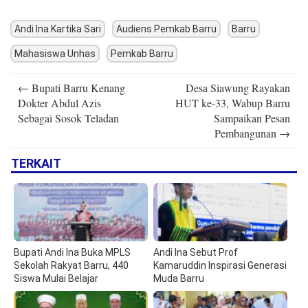
Andi Ina Kartika Sari
Audiens Pemkab Barru
Barru
Mahasiswa Unhas
Pemkab Barru
Post
←
Bupati Barru Kenang
Desa Siawung Rayakan
navigation
Dokter Abdul Azis
HUT ke-33, Wabup Barru
Sebagai Sosok Teladan
Sampaikan Pesan
Pembangunan
→
TERKAIT
Bupati Andi Ina Buka MPLS
Andi Ina Sebut Prof
Sekolah Rakyat Barru, 440
Kamaruddin Inspirasi Generasi
Siswa Mulai Belajar
Muda Barru