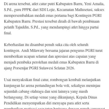
Di arena tersebut, atlet catur putri Kabupaten Barru, Yeni Amalia,
S.Pd., guru PPPK dari SDI Lojie, Kecamatan Mallusetasi, sukses
mempersembahkan medali emas pertama bagi Kontingen PGRI
Kabupaten Barru. Prestasi tersebut diraih di bawah pembinaan
pelatih Tajuddin, S.Pd., yang mendampingi atlet hingga partai
final.
Keberhasilan itu disambut penuh suka cita oleh seluruh
kontingen. Andi Milawaty bersama jajaran pengurus PGRI turut
memberikan ucapan selamat dan apresiasi atas capaian yang
menjadi pembuka perolehan medali emas Kabupaten Barru di
ajang Porsenijar PGRI Sulawesi Selatan 2026.
Usai menyaksikan final catur, rombongan kembali melanjutkan
kunjungan ke arena pertandingan bola voli, sekaligus meninjau
sejumlah cabang olahraga dan seni lainnya yang masih
berlangsung. Di setiap venue yang dikunjungi, Kepala Dinas
Pendidikan menyempatkan diri menyapa para atlet serta
memberikan motivasi agar tetap berjuang dengan penuh semangat