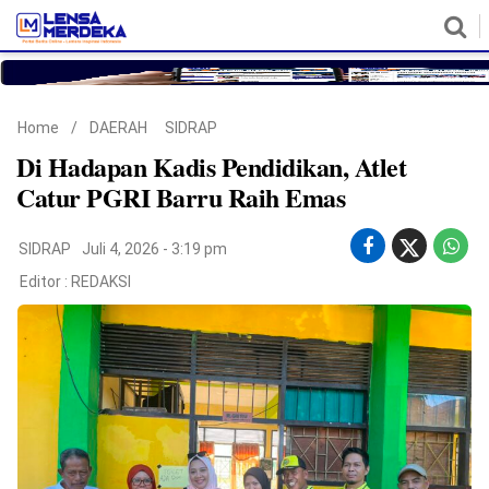
HOME
NASIONAL
POLITIK
METRO
DAERAH
HUKUM & HAM
EKONOMI
PENDIDIKAN
MORE
Home
/
DAERAH
SIDRAP
Di Hadapan Kadis Pendidikan, Atlet
Catur PGRI Barru Raih Emas
SIDRAP
Juli 4, 2026 - 3:19 pm
Editor :
REDAKSI
©
Copyright
2026
Lensa
Merdeka