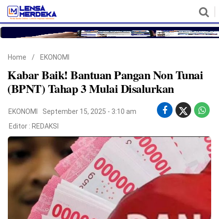
HOME
NASIONAL
POLITIK
METRO
DAERAH
HUKUM & HAM
EKONOMI
PENDIDIKAN
MORE
Home
/
EKONOMI
Kabar Baik! Bantuan Pangan Non Tunai
(BPNT) Tahap 3 Mulai Disalurkan
EKONOMI
September 15, 2025 - 3:10 am
Editor :
REDAKSI
©
Copyright
2026
Lensa
Merdeka