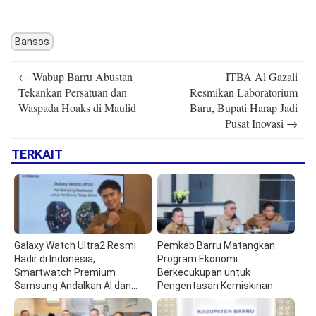
Bansos
Post
←
Wabup Barru Abustan
ITBA Al Gazali
navigation
Tekankan Persatuan dan
Resmikan Laboratorium
Waspada Hoaks di Maulid
Baru, Bupati Harap Jadi
Pusat Inovasi
→
TERKAIT
Galaxy Watch Ultra2 Resmi
Pemkab Barru Matangkan
Hadir di Indonesia,
Program Ekonomi
Smartwatch Premium
Berkecukupan untuk
Samsung Andalkan AI dan
Pengentasan Kemiskinan
Ketangguhan