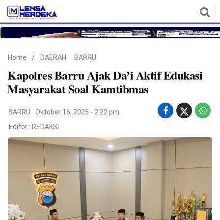
HOME
NASIONAL
POLITIK
METRO
DAERAH
HUKUM & HAM
EKONOMI
PENDIDIKAN
MORE
Home
/
DAERAH
BARRU
Kapolres Barru Ajak Da’i Aktif Edukasi
Masyarakat Soal Kamtibmas
BARRU
Oktober 16, 2025 - 2:22 pm
Editor :
REDAKSI
©
Copyright
2026
Lensa
Merdeka