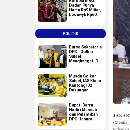
Korupsi MBG:
Dadan Punya
Harta Rp9 Miliar,
Lodewyk Rp60
Miliar
POLITIK
Bursa Sekretaris
DPD I Golkar
Sulsel
Menghangat, Dua
Nama Baru
Masuk Radar Tim
Formatur IAS
Musda Golkar
Sulsel, IAS Klaim
Kantongi 32
Dukungan
Bupati Barru
Hadiri Muscab
JAKAR
dan Pelantikan
DPC Hanura
(Mendag
terhadap