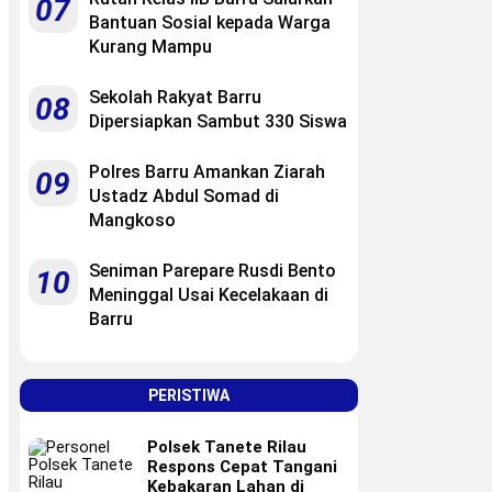
07
Bantuan Sosial kepada Warga
Kurang Mampu
Sekolah Rakyat Barru
08
Dipersiapkan Sambut 330 Siswa
Polres Barru Amankan Ziarah
09
Ustadz Abdul Somad di
Mangkoso
Seniman Parepare Rusdi Bento
10
Meninggal Usai Kecelakaan di
Barru
PERISTIWA
Polsek Tanete Rilau
Respons Cepat Tangani
Kebakaran Lahan di