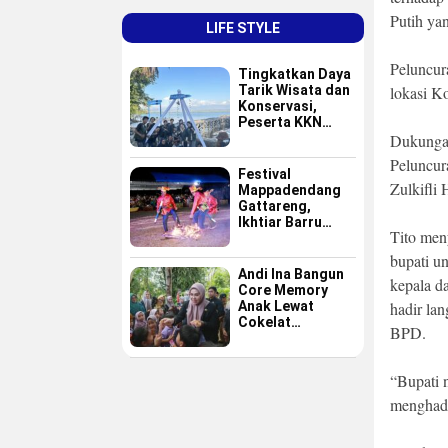
Putih ya
LIFE STYLE
Peluncura
Tingkatkan Daya
Tarik Wisata dan
lokasi K
Konservasi,
Peserta KKN
GAPPEMBAR
Dukungan
Persembahkan
Peluncur
Spot Foto
Festival
Instagramable di
Zulkifli
Mappadendang
Pulau Pannikiang
Gattareng,
Ikhtiar Barru
Tito men
Menjadikan
Budaya sebagai
bupati un
Destinasi Wisata
Andi Ina Bangun
kepala d
Core Memory
Anak Lewat
hadir la
Cokelat
BPD.
Sederhana
“Bupati 
menghadi