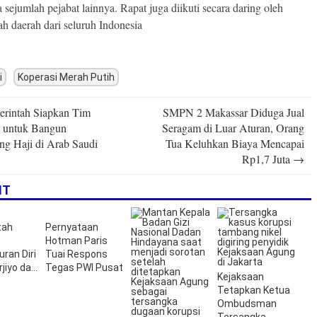
a sejumlah pejabat lainnya. Rapat juga diikuti secara daring oleh
ah daerah dari seluruh Indonesia
i
Koperasi Merah Putih
rintah Siapkan Tim
SMPN 2 Makassar Diduga Jual
n
 untuk Bangun
Seragam di Luar Aturan, Orang
g Haji di Arab Saudi
Tua Keluhkan Biaya Mencapai
Rp1,7 Juta
→
IT
tah
Pernyataan
Hotman Paris
ran Diri
Tuai Respons
jiyo dari
Tegas PWI Pusat
Kejaksaan
onesia
Tetapkan Ketua
Ombudsman