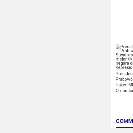
Presiden
Prabowo 
Hakim M
Ombudsm
COMM