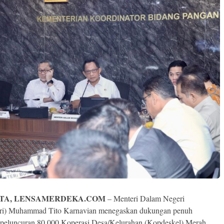
TA, LENSAMERDEKA.COM
– Menteri Dalam Negeri
ri) Muhammad Tito Karnavian menegaskan dukungan penuh
 peluncuran 80.000 Koperasi Desa/Kelurahan (Kopdeskel) Merah