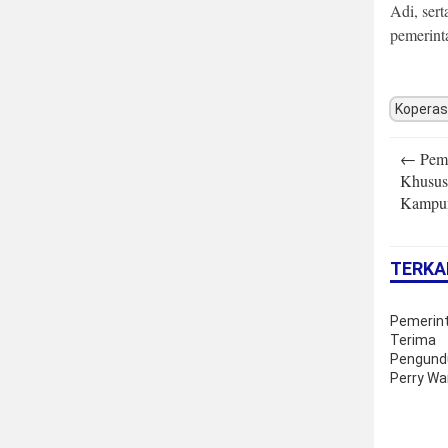
Adi, sert
pemerint
Koperas
Post
←
Peme
navigatio
Khusus
Kampun
TERKA
Pemerin
Terima
Pengundu
Perry War
Bank Ind