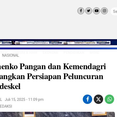
ERAH
HUKUM & HAM
EKONOMI
PENDIDIKAN
MORE
NASIONAL
LINGKUNG
enko Pangan dan Kemendagri
OLAHRAGA
OPINI
angkan Persiapan Peluncuran
LIFE STYLE
deskel
L
Juli 15, 2025 - 11:09 pm
EDAKSI