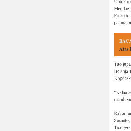
Untuk me
Mendagri
Rapat ini
peluncur
BACA
Atas 
Tito jug
Belanja 
Kopdeskel
“Kalau a
mendukung
Rakor tu
Susanto,
Trenggon