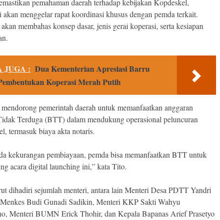
mastikan pemahaman daerah terhadap kebijakan Kopdeskel,
 akan menggelar rapat koordinasi khusus dengan pemda terkait.
 akan membahas konsep dasar, jenis gerai koperasi, serta kesiapan
an.
 JUGA :
Dua Kementerian Apresiasi Barru
Pembentukan Koperasi Merah Putih
a mendorong pemerintah daerah untuk memanfaatkan anggaran
Tidak Terduga (BTT) dalam mendukung operasional peluncuran
, termasuk biaya akta notaris.
da kekurangan pembiayaan, pemda bisa memanfaatkan BTT untuk
 acara digital launching ini,” kata Tito.
rut dihadiri sejumlah menteri, antara lain Menteri Desa PDTT Yandri
 Menkes Budi Gunadi Sadikin, Menteri KKP Sakti Wahyu
o, Menteri BUMN Erick Thohir, dan Kepala Bapanas Arief Prasetyo