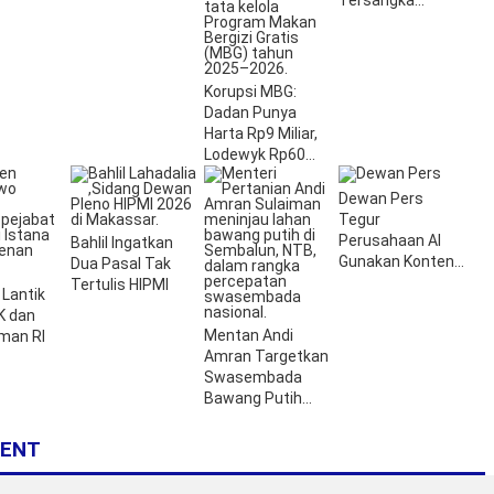
Tersangka
Korupsi Nikel
Sultra
Korupsi MBG:
Dadan Punya
Harta Rp9 Miliar,
Lodewyk Rp60
Miliar
Dewan Pers
Tegur
Perusahaan AI
Bahlil Ingatkan
Gunakan Konten
Dua Pasal Tak
Berita
Tertulis HIPMI
Lantik
K dan
Mentan Andi
an RI
Amran Targetkan
Swasembada
Bawang Putih
Nasional dari NTB
ENT