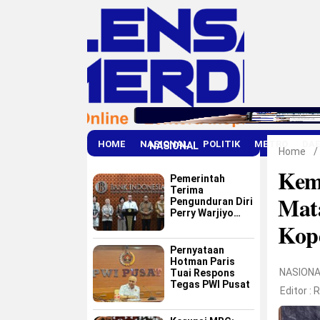
HOME
NASIONAL
POLITIK
METRO
DA
NASIONAL
Home
/
Kem
Pemerintah
Terima
Mat
Pengunduran Diri
Perry Warjiyo
Kop
dari Bank
Indonesia
Pernyataan
Hotman Paris
NASIONA
Tuai Respons
Tegas PWI Pusat
Editor :
R