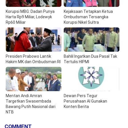
Korupsi MBG: Dadan Punya
Kejaksaan Tetapkan Ketua
Harta Rp9 Miliar, Lodewyk
Ombudsman Tersangka
Rp60 Miliar
Korupsi Nikel Sultra
Presiden Prabowo Lantik
Bahlil Ingatkan Dua Pasal Tak
Hakim MK dan Ombudsman RI
Tertulis HIPMI
Mentan Andi Amran
Dewan Pers Tegur
Targetkan Swasembada
Perusahaan AI Gunakan
Bawang Putih Nasional dari
Konten Berita
NTB
COMMENT