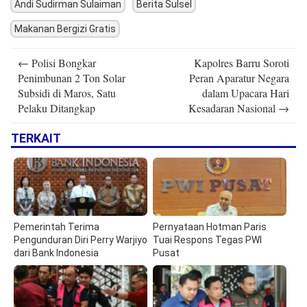
Andi Sudirman Sulaiman
Berita Sulsel
Makanan Bergizi Gratis
Post
←
Polisi Bongkar
Kapolres Barru Soroti
navigation
Penimbunan 2 Ton Solar
Peran Aparatur Negara
Subsidi di Maros, Satu
dalam Upacara Hari
Pelaku Ditangkap
Kesadaran Nasional
→
TERKAIT
Pemerintah Terima
Pernyataan Hotman Paris
Pengunduran Diri Perry Warjiyo
Tuai Respons Tegas PWI
dari Bank Indonesia
Pusat