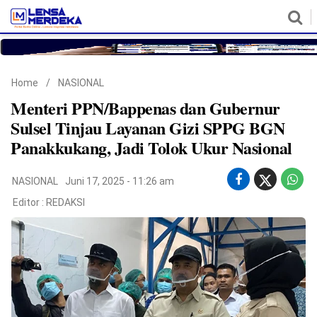
HOME
NASIONAL
POLITIK
METRO
DAERAH
HUKUM & HAM
EKONOMI
PENDIDIKAN
MORE
Home
/
NASIONAL
Menteri PPN/Bappenas dan Gubernur
Sulsel Tinjau Layanan Gizi SPPG BGN
Panakkukang, Jadi Tolok Ukur Nasional
NASIONAL
Juni 17, 2025 - 11:26 am
Editor :
REDAKSI
©
Copyright
2026
Lensa
Merdeka