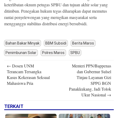
keterlibatan oknum petugas SPBU dan tujuan akhir solar yang
ditimbun. Penegakan hukum tegas diharapkan dapat memutus
rantai penyelewengan yang merugikan masyarakat serta
mengganggu stabilitas distribusi energi bersubsidi.
Bahan Bakar Minyak
BBM Subsidi
Berita Maros
Penimbunan Solar
Polres Maros
SPBU
Post
←
Dosen UNM
Menteri PPN/Bappenas
navigation
Terancam Tersangka
dan Gubernur Sulsel
Kasus Kekerasan Seksual
Tinjau Layanan Gizi
Mahasiswa Pria
SPPG BGN
Panakkukang, Jadi Tolok
Ukur Nasional
→
TERKAIT