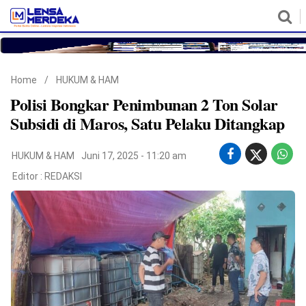
HOME
NASIONAL
POLITIK
METRO
DAERAH
HUKUM & HAM
EKONOMI
PENDIDIKAN
MORE
Home
/
HUKUM & HAM
Polisi Bongkar Penimbunan 2 Ton Solar
Subsidi di Maros, Satu Pelaku Ditangkap
HUKUM & HAM
Juni 17, 2025 - 11:20 am
Editor :
REDAKSI
©
Copyright
2026
Lensa
Merdeka