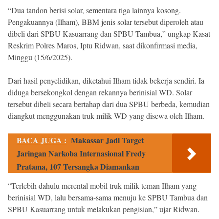
“Dua tandon berisi solar, sementara tiga lainnya kosong.
Pengakuannya (Ilham), BBM jenis solar tersebut diperoleh atau
dibeli dari SPBU Kasuarrang dan SPBU Tambua,” ungkap Kasat
Reskrim Polres Maros, Iptu Ridwan, saat dikonfirmasi media,
Minggu (15/6/2025).
Dari hasil penyelidikan, diketahui Ilham tidak bekerja sendiri. Ia
diduga bersekongkol dengan rekannya berinisial WD. Solar
tersebut dibeli secara bertahap dari dua SPBU berbeda, kemudian
diangkut menggunakan truk milik WD yang disewa oleh Ilham.
BACA JUGA :
Makassar Jadi Target
Jaringan Narkoba Internasional Fredy
Pratama, 107 Tersangka Diamankan
“Terlebih dahulu merental mobil truk milik teman Ilham yang
berinisial WD, lalu bersama-sama menuju ke SPBU Tambua dan
SPBU Kasuarrang untuk melakukan pengisian,” ujar Ridwan.