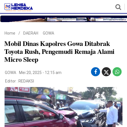
HOME
NASIONAL
POLITIK
METRO
DAERAH
HUKUM & HAM
EKONOMI
PENDIDIKAN
MORE
Home
/
DAERAH
GOWA
Mobil Dinas Kapolres Gowa Ditabrak
Toyota Rush, Pengemudi Remaja Alami
Micro Sleep
GOWA
Mei 20, 2025 - 12:15 am
Editor :
REDAKSI
©
Copyright
2026
Lensa
Merdeka