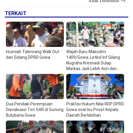
Anak Disabilitas
→
TERKAIT
Husniah Talenrang Walk Out
Wajah Baru Makodim
dari Sidang DPRD Gowa
1409/Gowa, Letkol Inf Gilang
Nugraha Kresnadi Sulap
Markas Jadi Lebih Asri dan
Modern
Dua Pendaki Perempuan
Praktisi Hukum Nilai RDP DPRD
Dievakuasi Tim SAR di Gunung
Gowa soal Isu Privat Kepala
Bulubaria Gowa
Daerah Berlebihan