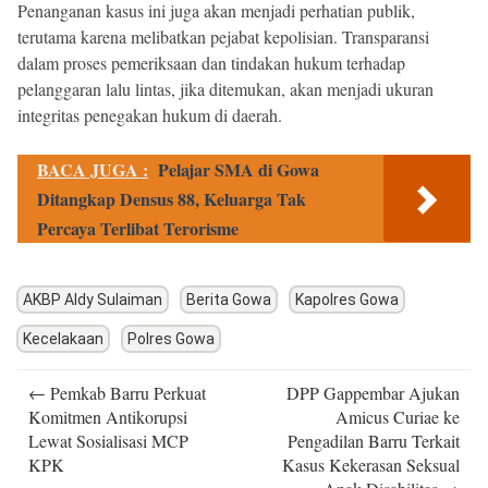
Penanganan kasus ini juga akan menjadi perhatian publik,
terutama karena melibatkan pejabat kepolisian. Transparansi
dalam proses pemeriksaan dan tindakan hukum terhadap
pelanggaran lalu lintas, jika ditemukan, akan menjadi ukuran
integritas penegakan hukum di daerah.
BACA JUGA :
Pelajar SMA di Gowa
Ditangkap Densus 88, Keluarga Tak
Percaya Terlibat Terorisme
AKBP Aldy Sulaiman
Berita Gowa
Kapolres Gowa
Kecelakaan
Polres Gowa
Post
←
Pemkab Barru Perkuat
DPP Gappembar Ajukan
navigation
Komitmen Antikorupsi
Amicus Curiae ke
Lewat Sosialisasi MCP
Pengadilan Barru Terkait
KPK
Kasus Kekerasan Seksual