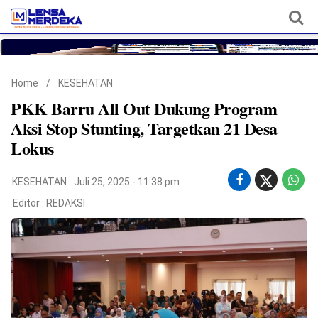
HOME
NASIONAL
POLITIK
METRO
DAERAH
HUKUM & HAM
EKONOMI
PENDIDIKAN
MORE
Home
/
KESEHATAN
PKK Barru All Out Dukung Program
Aksi Stop Stunting, Targetkan 21 Desa
Lokus
KESEHATAN
Juli 25, 2025 - 11:38 pm
Editor :
REDAKSI
©
Copyright
2026
Lensa
Merdeka