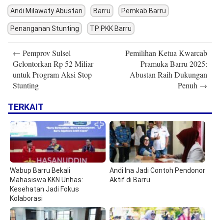
Andi Milawaty Abustan
Barru
Pemkab Barru
Penanganan Stunting
TP PKK Barru
Post
←
Pemprov Sulsel
Pemilihan Ketua Kwarcab
navigation
Gelontorkan Rp 52 Miliar
Pramuka Barru 2025:
untuk Program Aksi Stop
Abustan Raih Dukungan
Stunting
Penuh
→
TERKAIT
Wabup Barru Bekali
Andi Ina Jadi Contoh Pendonor
Mahasiswa KKN Unhas:
Aktif di Barru
Kesehatan Jadi Fokus
Kolaborasi