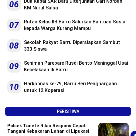
Dua Kapal SAR Baru Diterjunkan Cari Korban
06
KM Nurul Salsa
Rutan Kelas IIB Barru Salurkan Bantuan Sosial
07
kepada Warga Kurang Mampu
Sekolah Rakyat Barru Dipersiapkan Sambut
08
330 Siswa
Seniman Parepare Rusdi Bento Meninggal Usai
09
Kecelakaan di Barru
Harkopnas ke-79, Barru Beri Penghargaan
10
untuk 12 Koperasi
PERISTIWA
Polsek Tanete Rilau Respons Cepat
Tangani Kebakaran Lahan di Lipukasi