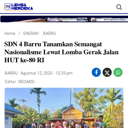
HOME
NASIONAL
POLITIK
METRO
DAERAH
HUKUM & HAM
EKONOMI
PENDIDIKAN
MORE
Home
/
DAERAH
BARRU
SDN 4 Barru Tanamkan Semangat
Nasionalisme Lewat Lomba Gerak Jalan
HUT ke-80 RI
BARRU
Agustus 12, 2025 - 12:33 pm
Editor :
REDAKSI
©
Copyright
2026
Lensa
Merdeka