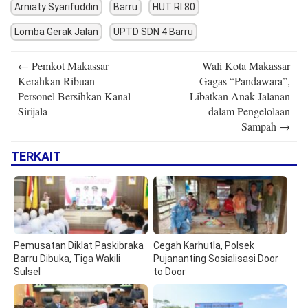
Arniaty Syarifuddin
Barru
HUT RI 80
Lomba Gerak Jalan
UPTD SDN 4 Barru
Post
←
Pemkot Makassar
Wali Kota Makassar
navigation
Kerahkan Ribuan
Gagas “Pandawara”,
Personel Bersihkan Kanal
Libatkan Anak Jalanan
Sirijala
dalam Pengelolaan
Sampah
→
TERKAIT
Pemusatan Diklat Paskibraka
Cegah Karhutla, Polsek
Barru Dibuka, Tiga Wakili
Pujananting Sosialisasi Door
Sulsel
to Door