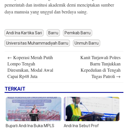
pemerintah dan institusi akademik demi menciptakan sumber
daya manusia yang unggul dan berdaya saing.
Andi Ina Kartika Sari
Barru
Pemkab Barru
Universitas Muhammadiyah Barru
Unmuh Barru
Post
←
Koperasi Merah Putih
Kanit Turjawali Polres
navigation
Lompo Tengah
Barru Tunjukkan
Diresmikan, Modal Awal
Kepedulian di Tengah
Capai Rp48 Juta
Tugas Patroli
→
TERKAIT
Bupati Andi Ina Buka MPLS
Andi Ina Sebut Prof