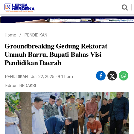
HOME
NASIONAL
POLITIK
METRO
DAERAH
HUKUM & HAM
EKONOMI
PENDIDIKAN
MORE
Home
/
PENDIDIKAN
Groundbreaking Gedung Rektorat
Unmuh Barru, Bupati Bahas Visi
Pendidikan Daerah
PENDIDIKAN
Juli 22, 2025 - 9:11 pm
Editor :
REDAKSI
©
Copyright
2026
Lensa
Merdeka