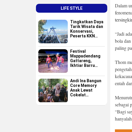
Dalam u
LIFE STYLE
fenomena
tersingki
Tingkatkan Daya
Tarik Wisata dan
Konservasi,
“Jadi ada
Peserta KKN
bola dan
GAPPEMBAR
Persembahkan
paling p
Spot Foto
Festival
Instagramable di
Mappadendang
Pulau Pannikiang
Gattareng,
Thom men
Ikhtiar Barru
pengetah
Menjadikan
Budaya sebagai
kekacaua
Destinasi Wisata
Andi Ina Bangun
entah da
Core Memory
Anak Lewat
Cokelat
Menurutn
Sederhana
sebagai 
“Bagi sa
hanyalah 