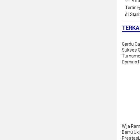
←
Vira
navigatio
Terting
di Stas
TERKA
Gardu C
Sukses G
Turname
Domino 
Balusu 2
Wija Ra
Barru Uki
Prestasi,