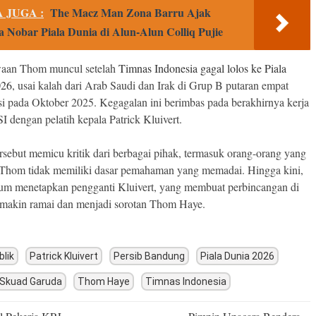
 JUGA :
The Macz Man Zona Barru Ajak
 Nobar Piala Dunia di Alun-Alun Colliq Pujie
aan Thom muncul setelah
Timnas Indonesia gagal lolos ke Piala
026
, usai kalah dari Arab Saudi dan Irak di Grup B putaran empat
asi pada Oktober 2025. Kegagalan ini berimbas pada berakhirnya kerja
I dengan pelatih kepala Patrick Kluivert.
ersebut memicu kritik dari berbagai pihak, termasuk orang-orang yang
Thom tidak memiliki dasar pemahaman yang memadai. Hingga kini,
um menetapkan pengganti Kluivert, yang membuat perbincangan di
emakin ramai dan menjadi sorotan Thom Haye.
blik
Patrick Kluivert
Persib Bandung
Piala Dunia 2026
Skuad Garuda
Thom Haye
Timnas Indonesia