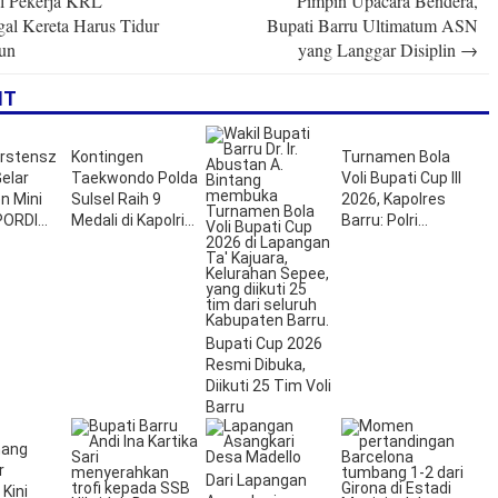
l Pekerja KRL
Pimpin Upacara Bendera,
n
gal Kereta Harus Tidur
Bupati Barru Ultimatum ASN
iun
yang Langgar Disiplin
→
IT
arstensz
Kontingen
Turnamen Bola
elar
Taekwondo Polda
Voli Bupati Cup III
n Mini
Sulsel Raih 9
2026, Kapolres
PORDI
Medali di Kapolri
Barru: Polri
026
Cup 2026
Dukung Kegiatan
Positif Generasi
Muda
Bupati Cup 2026
Resmi Dibuka,
Diikuti 25 Tim Voli
Barru
mang
r
Dari Lapangan
 Kini