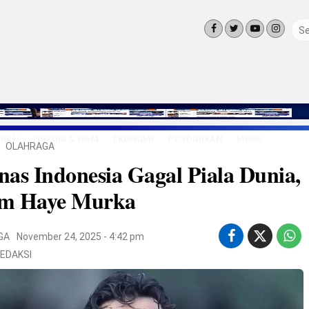
ERAH
HUKUM & HAM
EKONOMI
PENDIDIKAN
MORE
OLAHRAGA
LINGKUNG
as Indonesia Gagal Piala Dunia,
OLAHRAGA
OPINI
m Haye Murka
LIFE STYLE
GA
November 24, 2025 - 4:42 pm
EDAKSI