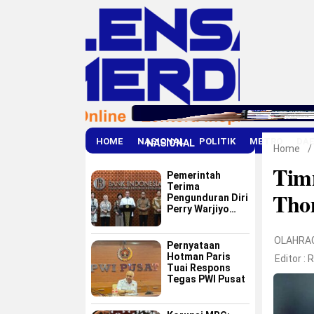
HOME
NASIONAL
POLITIK
METRO
DA
NASIONAL
Home
/
Timn
Pemerintah
Terima
Tho
Pengunduran Diri
Perry Warjiyo
dari Bank
Indonesia
OLAHRA
Pernyataan
Hotman Paris
Editor :
R
Tuai Respons
Tegas PWI Pusat