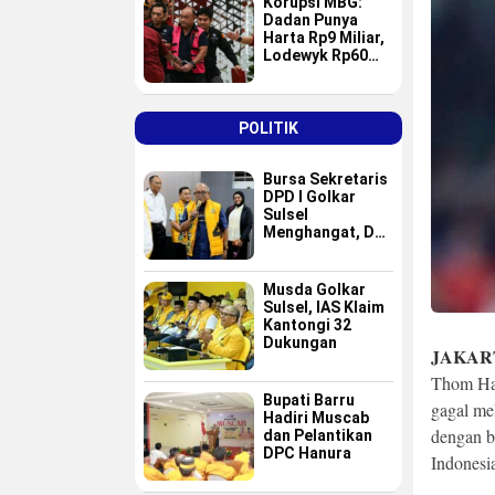
Korupsi MBG:
Dadan Punya
Harta Rp9 Miliar,
Lodewyk Rp60
Miliar
POLITIK
Bursa Sekretaris
DPD I Golkar
Sulsel
Menghangat, Dua
Nama Baru
Masuk Radar Tim
Formatur IAS
Musda Golkar
Sulsel, IAS Klaim
Kantongi 32
Dukungan
JAKAR
Thom Hay
Bupati Barru
gagal me
Hadiri Muscab
dengan b
dan Pelantikan
DPC Hanura
Indonesia