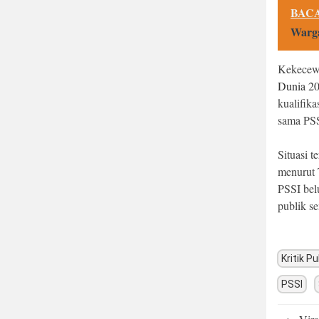
BACA
Warga
Kekecew
Dunia 2
kualifik
sama PSS
Situasi t
menurut 
PSSI bel
publik s
Kritik Pu
PSSI
Post