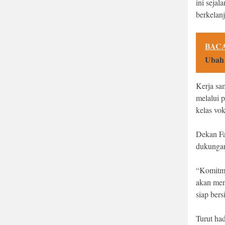
ini sejal
berkelanj
BACA
Ubah 
Kerja sa
melalui 
kelas vok
Dekan Fa
dukungan
“Komitme
akan men
siap bers
Turut ha