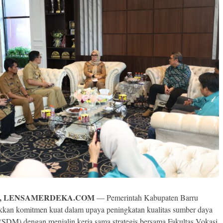
, LENSAMERDEKA.COM
— Pemerintah Kabupaten Barru
kan komitmen kuat dalam upaya peningkatan kualitas sumber daya
(SDM) dengan menjalin kerja sama strategis bersama Fakultas Vokasi