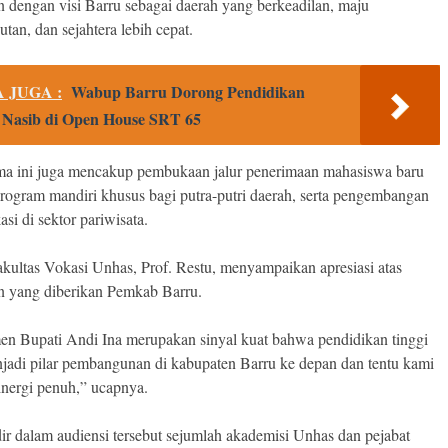
an dengan visi Barru sebagai daerah yang berkeadilan, maju
utan, dan sejahtera lebih cepat.
 JUGA :
Wabup Barru Dorong Pendidikan
Nasib di Open House SRT 65
ma ini juga mencakup pembukaan jalur penerimaan mahasiswa baru
program mandiri khusus bagi putra-putri daerah, serta pengembangan
asi di sektor pariwisata.
kultas Vokasi Unhas, Prof. Restu, menyampaikan apresiasi atas
 yang diberikan Pemkab Barru.
n Bupati Andi Ina merupakan sinyal kuat bahwa pendidikan tinggi
jadi pilar pembangunan di kabupaten Barru ke depan dan tentu kami
inergi penuh,” ucapnya.
dir dalam audiensi tersebut sejumlah akademisi Unhas dan pejabat