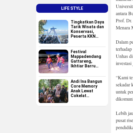
Universi
LIFE STYLE
antara B
Prof. Dr.
Tingkatkan Daya
Tarik Wisata dan
Menara M
Konservasi,
Peserta KKN
GAPPEMBAR
Dalam pe
Persembahkan
terhadap
Spot Foto
Festival
Instagramable di
Unhas di
Mappadendang
Pulau Pannikiang
Gattareng,
investas
Ikhtiar Barru
Menjadikan
Budaya sebagai
“Kami te
Destinasi Wisata
Andi Ina Bangun
sekadar k
Core Memory
Anak Lewat
untuk pe
Cokelat
dikomuni
Sederhana
Lebih ja
pusat ri
pendidik