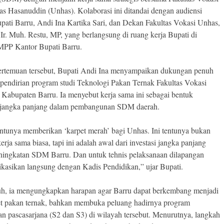
tas Hasanuddin (Unhas). Kolaborasi ini ditandai dengan audiensi
upati Barru, Andi Ina Kartika Sari, dan Dekan Fakultas Vokasi Unhas,
 Ir. Muh. Restu, MP, yang berlangsung di ruang kerja Bupati di
PP Kantor Bupati Barru.
rtemuan tersebut, Bupati Andi Ina menyampaikan dukungan penuh
 pendirian program studi Teknologi Pakan Ternak Fakultas Vokasi
 Kabupaten Barru. Ia menyebut kerja sama ini sebagai bentuk
i jangka panjang dalam pembangunan SDM daerah.
ntunya memberikan ‘karpet merah’ bagi Unhas. Ini tentunya bukan
erja sama biasa, tapi ini adalah awal dari investasi jangka panjang
ningkatan SDM Barru. Dan untuk tehnis pelaksanaan dilapangan
kasikan langsung dengan Kadis Pendidikan,” ujar Bupati.
uh, ia mengungkapkan harapan agar Barru dapat berkembang menjadi
set pakan ternak, bahkan membuka peluang hadirnya program
an pascasarjana (S2 dan S3) di wilayah tersebut. Menurutnya, langkah