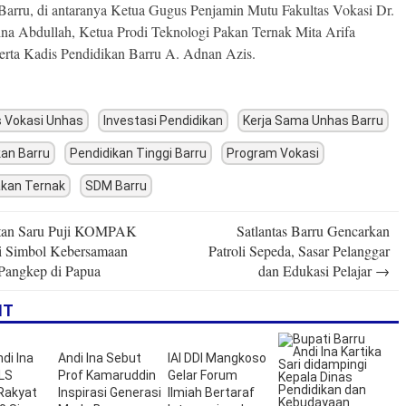
arru, di antaranya Ketua Gugus Penjamin Mutu Fakultas Vokasi Dr.
tina Abdullah, Ketua Prodi Teknologi Pakan Ternak Mita Arifa
erta Kadis Pendidikan Barru A. Adnan Azis.
s Vokasi Unhas
Investasi Pendidikan
Kerja Sama Unhas Barru
kan Barru
Pendidikan Tinggi Barru
Program Vokasi
akan Ternak
SDM Barru
an Saru Puji KOMPAK
Satlantas Barru Gencarkan
n
i Simbol Kebersamaan
Patroli Sepeda, Sasar Pelanggar
Pangkep di Papua
dan Edukasi Pelajar
→
IT
di Ina
Andi Ina Sebut
IAI DDI Mangkoso
LS
Prof Kamaruddin
Gelar Forum
Rakyat
Inspirasi Generasi
Ilmiah Bertaraf