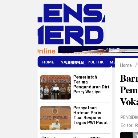
HOME
NASIONAL
POLITIK
METRO
DA
NASIONAL
Home
/
Barr
Pemerintah
Terima
Pem
Pengunduran Diri
Perry Warjiyo
Vok
dari Bank
Indonesia
Pernyataan
Hotman Paris
PENDIDI
Tuai Respons
Tegas PWI Pusat
Editor :
R