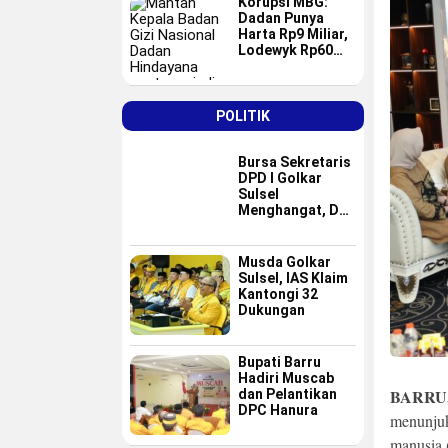
Korupsi MBG:
Dadan Punya
Harta Rp9 Miliar,
Lodewyk Rp60
Miliar
POLITIK
Bursa Sekretaris
DPD I Golkar
Sulsel
Menghangat, Dua
Nama Baru
Masuk Radar Tim
Formatur IAS
Musda Golkar
Sulsel, IAS Klaim
Kantongi 32
Dukungan
Bupati Barru
Hadiri Muscab
BARRU
dan Pelantikan
DPC Hanura
menunjuk
manusia 