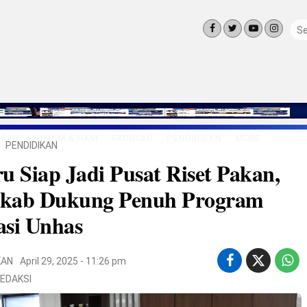
ERAH
HUKUM & HAM
EKONOMI
PENDIDIKAN
MORE
PENDIDIKAN
LINGKUNG
u Siap Jadi Pusat Riset Pakan,
OLAHRAGA
OPINI
kab Dukung Penuh Program
LIFE STYLE
asi Unhas
KAN
April 29, 2025 - 11:26 pm
EDAKSI