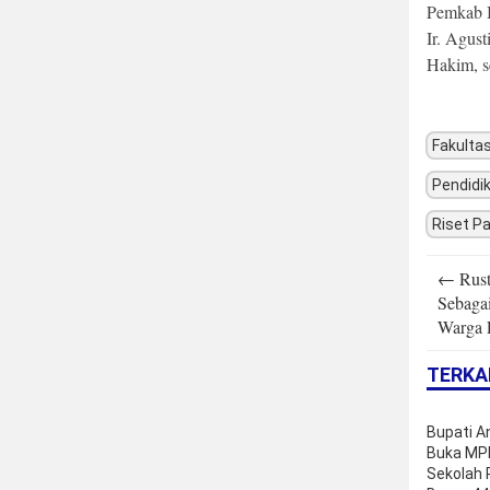
Pemkab B
Ir. Agus
Hakim, s
Fakulta
Pendidi
Riset P
Post
←
Rust
navigatio
Sebaga
Warga 
TERKA
Bupati An
Buka MP
Sekolah 