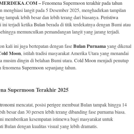
MERDEKA.COM
–
Fenomena Supermoon terakhir pada tahun
n menghiasi langit pada 5 Desember 2025, menghadirkan tampilan
g tampak lebih besar dan lebih terang dari biasanya.
Peristiwa
 ini terjadi ketika
Bulan
berada di titik terdekatnya dengan Bumi atau
 sehingga memunculkan pemandangan langit yang jarang terjadi.
Bulan Purnama
n kali ini juga bertepatan dengan fase
yang dikenal
Cold Moon
, istilah tradisi masyarakat Amerika Utara yang menandai
a musim dingin di belahan Bumi utara.
Cold Moon
menjadi penutup
an fenomena
Supermoon
sepanjang tahun.
na Supermoon Terakhir 2025
tronomi
mencatat, posisi
perigee
membuat Bulan tampak hingga 14
bih besar dan 30 persen lebih terang dibanding fase purnama biasa.
ini memberikan kesempatan istimewa bagi masyarakat untuk
i Bulan dengan kualitas visual yang lebih dramatis.