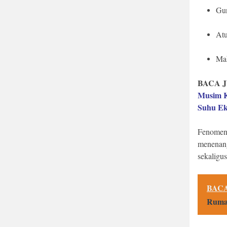
Gu
At
Ma
BACA J
Musim K
Suhu Ek
Fenomena
menenang
sekaligu
BACA
Ruma