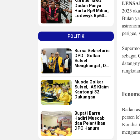
Korupsi MBG:
LENSA
Dadan Punya
2025
aka
Harta Rp9 Miliar,
Lodewyk Rp60
Bulan
yan
Miliar
astronomi
perigee
,
POLITIK
Supermoo
Bursa Sekretaris
sebagai
DPD I Golkar
Sulsel
datangny
Menghangat, Dua
rangkai
Nama Baru
Masuk Radar Tim
Formatur IAS
Musda Golkar
Sulsel, IAS Klaim
Kantongi 32
Fenome
Dukungan
Badan as
Bupati Barru
persen le
Hadiri Muscab
dan Pelantikan
Kondisi 
DPC Hanura
mengamat