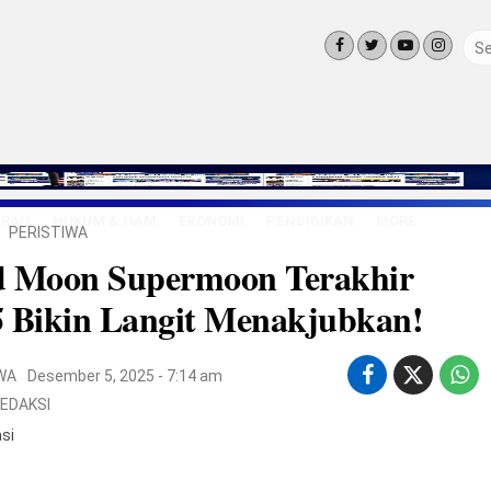
ERAH
HUKUM & HAM
EKONOMI
PENDIDIKAN
MORE
PERISTIWA
LINGKUNG
d Moon Supermoon Terakhir
OLAHRAGA
OPINI
5 Bikin Langit Menakjubkan!
LIFE STYLE
WA
Desember 5, 2025 - 7:14 am
EDAKSI