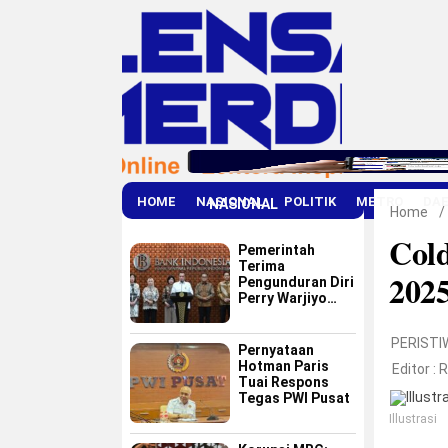
HOME
NASIONAL
POLITIK
METRO
DA
NASIONAL
Home
/
Col
Pemerintah
Terima
202
Pengunduran Diri
Perry Warjiyo
dari Bank
Indonesia
PERISTI
Pernyataan
Hotman Paris
Editor :
R
Tuai Respons
Tegas PWI Pusat
Illustrasi