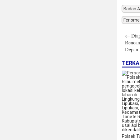
Badan A
Fenome
Post
←
Diapr
navigatio
Rencan
Depan
TERKA
Polsek T