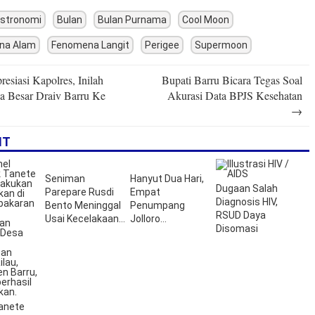
stronomi
Bulan
Bulan Purnama
Cool Moon
na Alam
Fenomena Langit
Perigee
Supermoon
esiasi Kapolres, Inilah
Bupati Barru Bicara Tegas Soal
n
a Besar Draiv Barru Ke
Akurasi Data BPJS Kesehatan
→
IT
Seniman
Hanyut Dua Hari,
Dugaan Salah
Parepare Rusdi
Empat
Diagnosis HIV,
Bento Meninggal
Penumpang
RSUD Daya
Usai Kecelakaan
Jolloro
Disomasi
di Barru
Ditemukan
Selamat di
Perairan Barru
anete