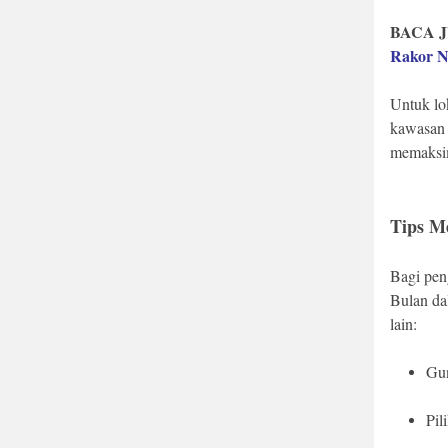
BACA J
Rakor N
Untuk lok
kawasan 
memaksim
Tips M
Bagi pen
Bulan da
lain:
Gun
Pil