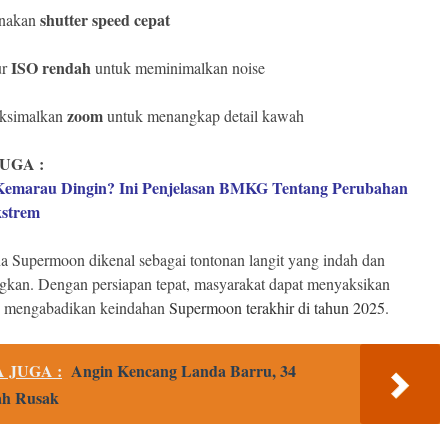
shutter speed cepat
nakan
ISO rendah
ur
untuk meminimalkan noise
zoom
ksimalkan
untuk menangkap detail kawah
UGA :
emarau Dingin? Ini Penjelasan BMKG Tentang Perubahan
strem
 Supermoon dikenal sebagai tontonan langit yang indah dan
kan. Dengan persiapan tepat, masyarakat dapat menyaksikan
s mengabadikan keindahan
Supermoon terakhir di tahun 2025
.
 JUGA :
Angin Kencang Landa Barru, 34
h Rusak