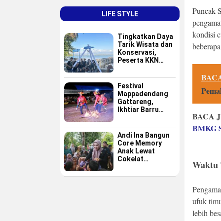
Puncak S
LIFE STYLE
pengamat
kondisi 
Tingkatkan Daya
Tarik Wisata dan
beberapa 
Konservasi,
Peserta KKN
GAPPEMBAR
BACA
Persembahkan
Spot Foto
Festival
Pema
Instagramable di
Mappadendang
Pulau Pannikiang
Gattareng,
Ikhtiar Barru
BACA J
Menjadikan
Budaya sebagai
BMKG Su
Destinasi Wisata
Andi Ina Bangun
Core Memory
Anak Lewat
Cokelat
Waktu 
Sederhana
Pengamat
ufuk timu
lebih bes