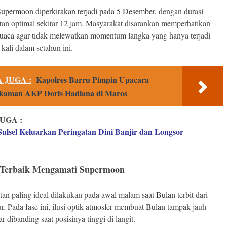
upermoon diperkirakan terjadi pada 5 Desember
, dengan durasi
an optimal sekitar 12 jam. Masyarakat disarankan memperhatikan
cuaca
agar tidak melewatkan momentum langka yang hanya terjadi
kali dalam setahun ini.
 JUGA :
Kapolres Barru Pimpin Upacara
kaman AKP Doris Hadiana di Maros
UGA :
lsel Keluarkan Peringatan Dini Banjir dan Longsor
Terbaik Mengamati Supermoon
an paling ideal dilakukan pada awal malam saat
Bulan
terbit dari
r. Pada fase ini, ilusi optik atmosfer membuat
Bulan
tampak jauh
ar dibanding saat posisinya tinggi di langit.