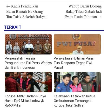
Post
←
Kadis Pendidikan
Wabup Barru Dorong
navigation
Barru Bantah Isu Orang
Balap Taksi Gabah Jadi
Tua Tolak Sekolah Rakyat
Event Rutin Tahunan
→
TERKAIT
Pemerintah Terima
Pernyataan Hotman Paris
Pengunduran Diri Perry Warjiyo
Tuai Respons Tegas PWI
dari Bank Indonesia
Pusat
Korupsi MBG: Dadan Punya
Kejaksaan Tetapkan Ketua
Harta Rp9 Miliar, Lodewyk
Ombudsman Tersangka
Rp60 Miliar
Korupsi Nikel Sultra