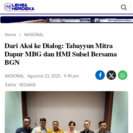
HOME
NASIONAL
POLITIK
METRO
DAERAH
HUKUM & HAM
EKONOMI
PENDIDIKAN
MORE
Home
/
NASIONAL
Dari Aksi ke Dialog: Tabayyun Mitra
Dapur MBG dan HMI Sulsel Bersama
BGN
NASIONAL
Agustus 23, 2025 - 9:49 pm
Editor :
REDAKSI
©
Copyright
2026
Lensa
Merdeka