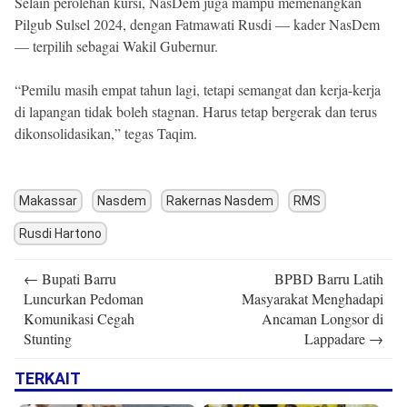
Selain perolehan kursi, NasDem juga mampu memenangkan
Pilgub Sulsel 2024, dengan Fatmawati Rusdi — kader NasDem
— terpilih sebagai Wakil Gubernur.
“Pemilu masih empat tahun lagi, tetapi semangat dan kerja-kerja
di lapangan tidak boleh stagnan. Harus tetap bergerak dan terus
dikonsolidasikan,” tegas Taqim.
Makassar
Nasdem
Rakernas Nasdem
RMS
Rusdi Hartono
Post
←
Bupati Barru
BPBD Barru Latih
navigation
Luncurkan Pedoman
Masyarakat Menghadapi
Komunikasi Cegah
Ancaman Longsor di
Stunting
Lappadare
→
TERKAIT