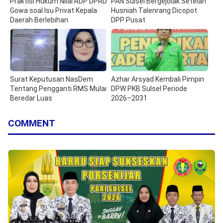
Praktisi Hukum Nilai RDP DPRD
PAN Sulsel Bergejolak Setelah
Gowa soal Isu Privat Kepala
Husniah Talenrang Dicopot
Daerah Berlebihan
DPP Pusat
Surat Keputusan NasDem
Azhar Arsyad Kembali Pimpin
Tentang Pengganti RMS Mulai
DPW PKB Sulsel Periode
Beredar Luas
2026–2031
COMMENT