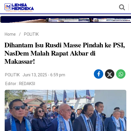
HOME
NASIONAL
POLITIK
METRO
DAERAH
HUKUM & HAM
EKONOMI
PENDIDIKAN
MORE
Home
/
POLITIK
Dihantam Isu Rusdi Masse Pindah ke PSI,
NasDem Malah Rapat Akbar di
Makassar!
POLITIK
Juni 13, 2025 - 6:59 pm
Editor :
REDAKSI
©
Copyright
2026
Lensa
Merdeka