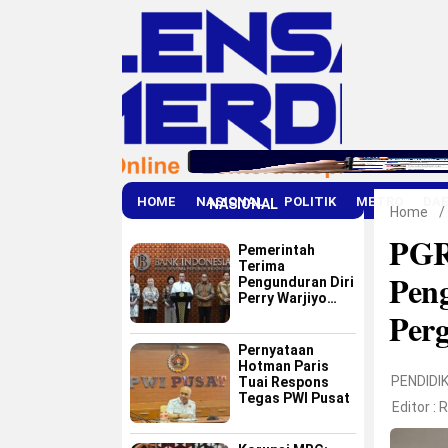
HOME
NASIONAL
POLITIK
METRO
DA
NASIONAL
Home
/
PGR
Pemerintah
Terima
Peng
Pengunduran Diri
Perry Warjiyo
Perg
dari Bank
Indonesia
Pernyataan
Hotman Paris
PENDIDI
Tuai Respons
Tegas PWI Pusat
Editor :
R