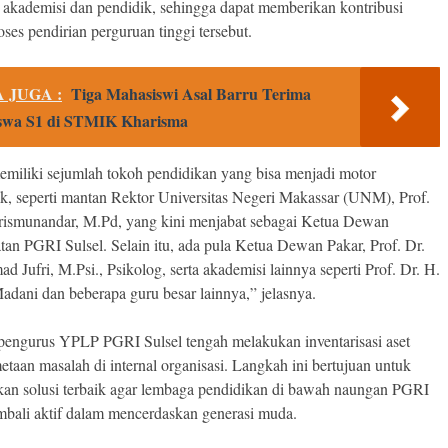
 akademisi dan pendidik, sehingga dapat memberikan kontribusi
ses pendirian perguruan tinggi tersebut.
 JUGA :
Tiga Mahasiswi Asal Barru Terima
swa S1 di STMIK Kharisma
miliki sejumlah tokoh pendidikan yang bisa menjadi motor
k, seperti mantan Rektor Universitas Negeri Makassar (UNM), Prof.
rismunandar, M.Pd, yang kini menjabat sebagai Ketua Dewan
an PGRI Sulsel. Selain itu, ada pula Ketua Dewan Pakar, Prof. Dr.
Jufri, M.Psi., Psikolog, serta akademisi lainnya seperti Prof. Dr. H.
adani dan beberapa guru besar lainnya,” jelasnya.
, pengurus YPLP PGRI Sulsel tengah melakukan inventarisasi aset
etaan masalah di internal organisasi. Langkah ini bertujuan untuk
n solusi terbaik agar lembaga pendidikan di bawah naungan PGRI
mbali aktif dalam mencerdaskan generasi muda.