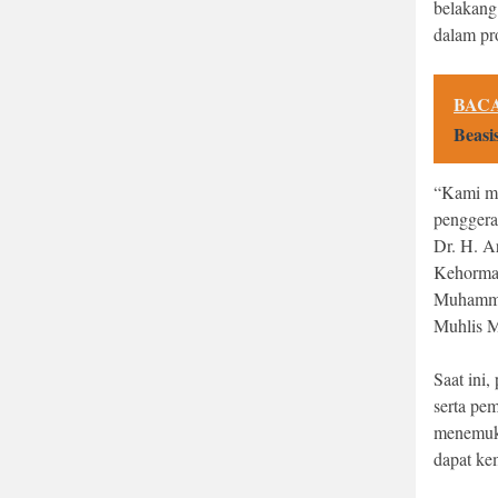
belakang
dalam pro
BACA
Beasi
“Kami me
penggera
Dr. H. A
Kehormat
Muhammad 
Muhlis M
Saat ini
serta pem
menemuka
dapat ke