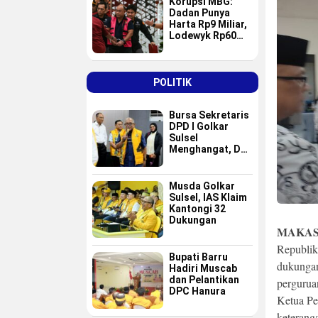
Korupsi MBG:
Dadan Punya
Harta Rp9 Miliar,
Lodewyk Rp60
Miliar
POLITIK
Bursa Sekretaris
DPD I Golkar
Sulsel
Menghangat, Dua
Nama Baru
Masuk Radar Tim
Formatur IAS
Musda Golkar
Sulsel, IAS Klaim
Kantongi 32
Dukungan
MAKAS
Republik
Bupati Barru
dukungan
Hadiri Muscab
dan Pelantikan
pergurua
DPC Hanura
Ketua Pe
keterang