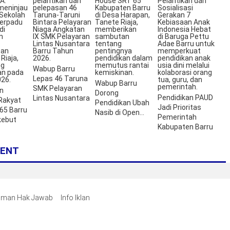
Wabup Barru
Lepas 46 Taruna
Wabup Barru
SMK Pelayaran
n
Dorong
Pendidikan PAUD
Lintas Nusantara
Rakyat
Pendidikan Ubah
Jadi Prioritas
65 Barru
Nasib di Open
Pemerintah
kebut
House SRT 65
Kabupaten Barru
ENT
man Hak Jawab
Info Iklan