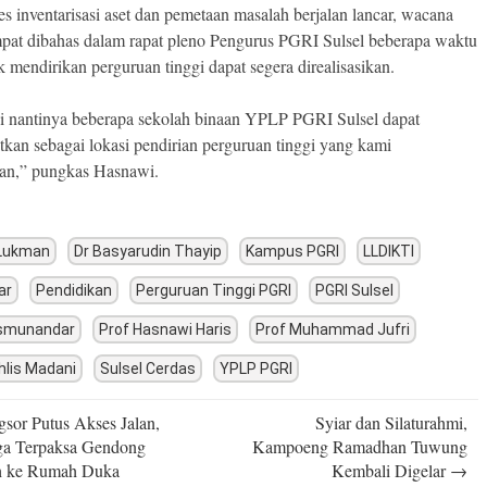
es inventarisasi aset dan pemetaan masalah berjalan lancar, wacana
pat dibahas dalam rapat pleno Pengurus PGRI Sulsel beberapa waktu
k mendirikan perguruan tinggi dapat segera direalisasikan.
di nantinya beberapa sekolah binaan YPLP PGRI Sulsel dapat
tkan sebagai lokasi pendirian perguruan tinggi yang kami
an,” pungkas Hasnawi.
 Lukman
Dr Basyarudin Thayip
Kampus PGRI
LLDIKTI
ar
Pendidikan
Perguruan Tinggi PGRI
PGRI Sulsel
ismunandar
Prof Hasnawi Haris
Prof Muhammad Jufri
hlis Madani
Sulsel Cerdas
YPLP PGRI
sor Putus Akses Jalan,
Syiar dan Silaturahmi,
n
ga Terpaksa Gendong
Kampoeng Ramadhan Tuwung
h ke Rumah Duka
Kembali Digelar
→