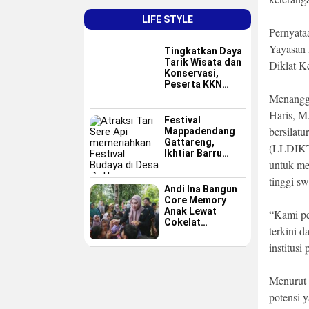
LIFE STYLE
Pernyata
Yayasan 
Tingkatkan Daya
Tarik Wisata dan
Diklat K
Konservasi,
Peserta KKN
GAPPEMBAR
Menangga
Persembahkan
Haris, M
Spot Foto
Festival
Instagramable di
bersilat
Mappadendang
Pulau Pannikiang
Gattareng,
(LLDIKTI
Ikhtiar Barru
untuk mem
Menjadikan
Budaya sebagai
tinggi sw
Destinasi Wisata
Andi Ina Bangun
Core Memory
Anak Lewat
“Kami pe
Cokelat
terkini d
Sederhana
institusi
Menurut 
potensi 