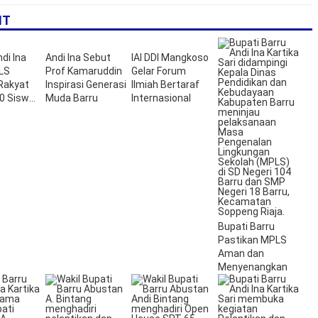
IT
di Ina
Andi Ina Sebut
IAI DDI Mangkoso
LS
Prof Kamaruddin
Gelar Forum
Rakyat
Inspirasi Generasi
Ilmiah Bertaraf
40 Siswa
Muda Barru
Internasional
ajar
Bupati Barru
Pastikan MPLS
Aman dan
Menyenangkan