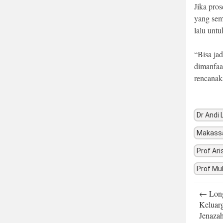
Jika pros
yang sem
lalu untu
“Bisa ja
dimanfaa
rencanak
Dr Andi
Makass
Prof Ar
Prof Mu
Post
←
Long
navigatio
Keluar
Jenaza