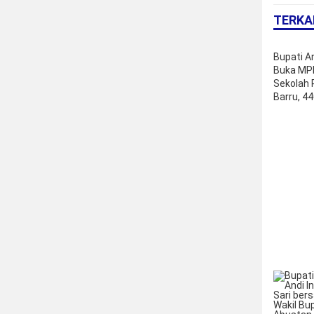
TERKA
Bupati An
Buka MP
Sekolah 
Barru, 4
Mulai Bel