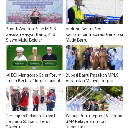
Bupati Andi Ina Buka MPLS
Andi Ina Sebut Prof
Sekolah Rakyat Barru, 440
Kamaruddin Inspirasi Generasi
Siswa Mulai Belajar
Muda Barru
IAI DDI Mangkoso Gelar Forum
Bupati Barru Pastikan MPLS
Ilmiah Bertaraf Internasional
Aman dan Menyenangkan
Persiapan Sekolah Rakyat
Wabup Barru Lepas 46 Taruna
Terpadu 65 Barru Terus
SMK Pelayaran Lintas
Dikebut
Nusantara