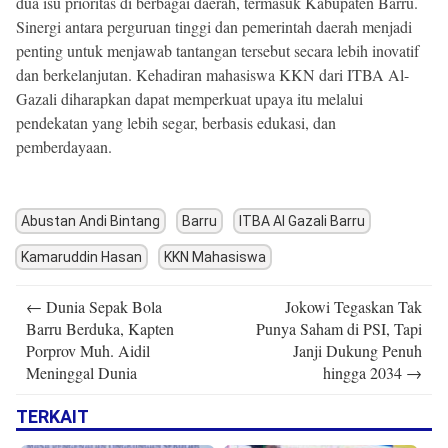
dua isu prioritas di berbagai daerah, termasuk Kabupaten Barru.
Sinergi antara perguruan tinggi dan pemerintah daerah menjadi
penting untuk menjawab tantangan tersebut secara lebih inovatif
dan berkelanjutan. Kehadiran mahasiswa KKN dari ITBA Al-
Gazali diharapkan dapat memperkuat upaya itu melalui
pendekatan yang lebih segar, berbasis edukasi, dan
pemberdayaan.
Abustan Andi Bintang
Barru
ITBA Al Gazali Barru
Kamaruddin Hasan
KKN Mahasiswa
Post
←
Dunia Sepak Bola
Jokowi Tegaskan Tak
navigation
Barru Berduka, Kapten
Punya Saham di PSI, Tapi
Porprov Muh. Aidil
Janji Dukung Penuh
Meninggal Dunia
hingga 2034
→
TERKAIT