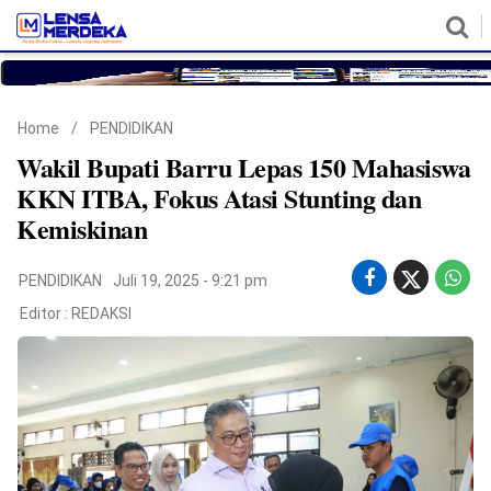
HOME
NASIONAL
POLITIK
METRO
DAERAH
HUKUM & HAM
EKONOMI
PENDIDIKAN
MORE
Home
/
PENDIDIKAN
Wakil Bupati Barru Lepas 150 Mahasiswa
KKN ITBA, Fokus Atasi Stunting dan
Kemiskinan
PENDIDIKAN
Juli 19, 2025 - 9:21 pm
Editor :
REDAKSI
©
Copyright
2026
Lensa
Merdeka