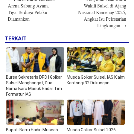
navigation
Arena Sabung Ayam,
Wakili Sulsel di Ajang
Tiga Terduga Pelaku
Nasional Kemenag 2025,
Diamankan
Angkat Isu Pelestarian
Lingkungan
→
TERKAIT
Bursa Sekretaris DPD I Golkar
Musda Golkar Sulsel, IAS Klaim
Sulsel Menghangat, Dua
Kantongi 32 Dukungan
Nama Baru Masuk Radar Tim
Formatur IAS
Bupati Barru Hadiri Muscab
Musda Golkar Sulsel 2026,