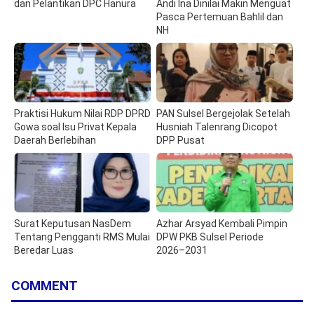
dan Pelantikan DPC Hanura
Andi Ina Dinilai Makin Menguat
Pasca Pertemuan Bahlil dan
NH
Praktisi Hukum Nilai RDP DPRD
PAN Sulsel Bergejolak Setelah
Gowa soal Isu Privat Kepala
Husniah Talenrang Dicopot
Daerah Berlebihan
DPP Pusat
Surat Keputusan NasDem
Azhar Arsyad Kembali Pimpin
Tentang Pengganti RMS Mulai
DPW PKB Sulsel Periode
Beredar Luas
2026–2031
COMMENT