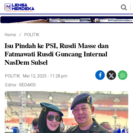
HOME
NASIONAL
POLITIK
METRO
DAERAH
HUKUM & HAM
EKONOMI
PENDIDIKAN
MORE
Home
/
POLITIK
Isu Pindah ke PSI, Rusdi Masse dan
Fatmawati Rusdi Guncang Internal
NasDem Sulsel
POLITIK
Mei 12, 2025 - 11:28 pm
Editor :
REDAKSI
©
Copyright
2026
Lensa
Merdeka