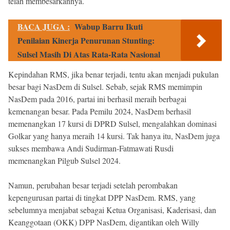
telah membesarkannya.
BACA JUGA :
Wabup Barru Ikuti
Penilaian Kinerja Penurunan Stunting:
Sulsel Masih Di Atas Rata-Rata Nasional
Kepindahan RMS, jika benar terjadi, tentu akan menjadi pukulan
besar bagi NasDem di Sulsel. Sebab, sejak RMS memimpin
NasDem pada 2016, partai ini berhasil meraih berbagai
kemenangan besar. Pada Pemilu 2024, NasDem berhasil
memenangkan 17 kursi di DPRD Sulsel, mengalahkan dominasi
Golkar yang hanya meraih 14 kursi. Tak hanya itu, NasDem juga
sukses membawa Andi Sudirman-Fatmawati Rusdi
memenangkan Pilgub Sulsel 2024.
Namun, perubahan besar terjadi setelah perombakan
kepengurusan partai di tingkat DPP NasDem. RMS, yang
sebelumnya menjabat sebagai Ketua Organisasi, Kaderisasi, dan
Keanggotaan (OKK) DPP NasDem, digantikan oleh Willy