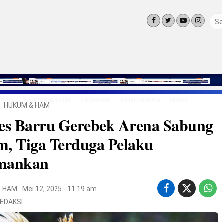
ERAH
HUKUM & HAM
EKONOMI
PENDIDIKAN
MORE
HUKUM & HAM
LINGKUNG
res Barru Gerebek Arena Sabung
OLAHRAGA
OPINI
, Tiga Terduga Pelaku
LIFE STYLE
mankan
& HAM
Mei 12, 2025 - 11:19 am
EDAKSI