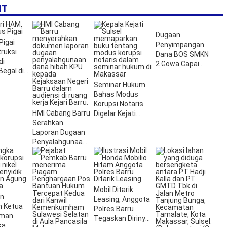
IT
Dugaan
Pigai
Penyimpangan
truksi
Dana BOS SMKN
di
2 Gowa Capai
egal di
Rp5,8 Miliar
r
Seminar Hukum
Bahas Modus
Korupsi Notaris
HMI Cabang Barru
Digelar Kejati
Serahkan
Sulsel
Laporan Dugaan
Penyalahgunaan
Dana Hibah KPU
ke Kejari Barru
Mobil Ditarik
an
Leasing, Anggota
n Ketua
Polres Barru
man
Tegaskan Dirinya
ka