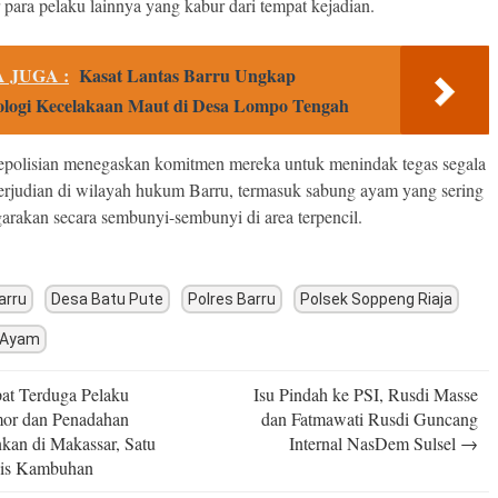
 para pelaku lainnya yang kabur dari tempat kejadian.
 JUGA :
Kasat Lantas Barru Ungkap
logi Kecelakaan Maut di Desa Lompo Tengah
epolisian menegaskan komitmen mereka untuk menindak tegas segala
erjudian di wilayah hukum Barru, termasuk sabung ayam yang sering
garakan secara sembunyi-sembunyi di area terpencil.
arru
Desa Batu Pute
Polres Barru
Polsek Soppeng Riaja
 Ayam
t Terduga Pelaku
Isu Pindah ke PSI, Rusdi Masse
n
or dan Penadahan
dan Fatmawati Rusdi Guncang
kan di Makassar, Satu
Internal NasDem Sulsel
→
vis Kambuhan