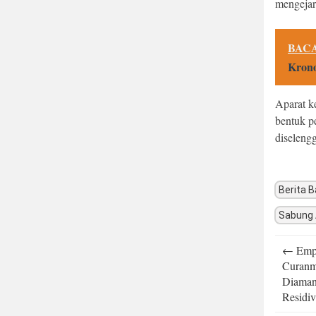
mengejar
BACA
Krono
Aparat k
bentuk p
diseleng
Berita B
Sabung
Post
←
Empa
navigatio
Curanm
Diaman
Residi