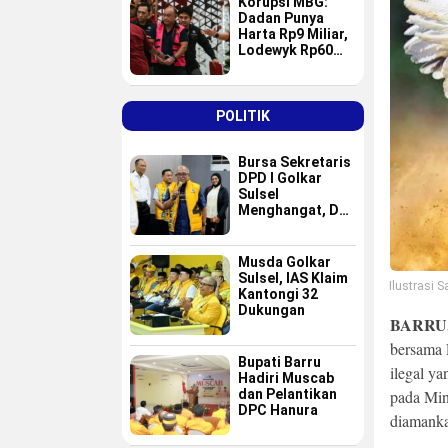
Korupsi MBG:
Dadan Punya
Harta Rp9 Miliar,
Lodewyk Rp60
Miliar
POLITIK
Bursa Sekretaris
DPD I Golkar
Sulsel
Menghangat, Dua
Nama Baru
Masuk Radar Tim
Formatur IAS
Musda Golkar
Sulsel, IAS Klaim
Ilustrasi
Kantongi 32
Dukungan
BARRU
bersama 
Bupati Barru
ilegal y
Hadiri Muscab
pada Min
dan Pelantikan
DPC Hanura
diamanka