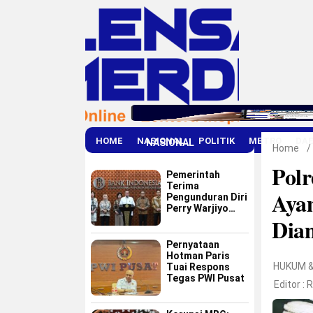
HOME
NASIONAL
POLITIK
METRO
DA
NASIONAL
Home
/
Pol
Pemerintah
Terima
Ayam
Pengunduran Diri
Perry Warjiyo
Dia
dari Bank
Indonesia
Pernyataan
Hotman Paris
HUKUM 
Tuai Respons
Tegas PWI Pusat
Editor :
R