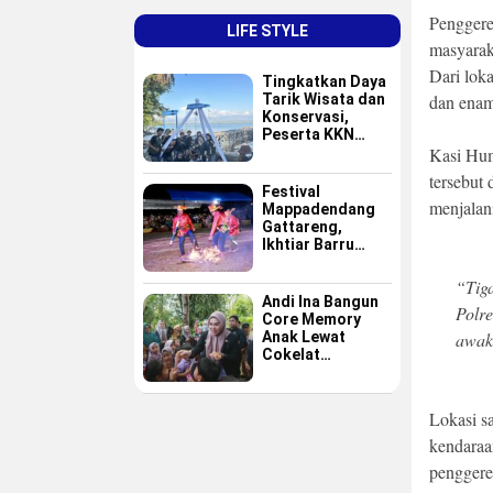
Penggere
LIFE STYLE
masyarak
Dari loka
Tingkatkan Daya
dan enam
Tarik Wisata dan
Konservasi,
Peserta KKN
Kasi Hum
GAPPEMBAR
Persembahkan
tersebut
Spot Foto
Festival
menjalan
Instagramable di
Mappadendang
Pulau Pannikiang
Gattareng,
Ikhtiar Barru
Menjadikan
Budaya sebagai
“Tig
Destinasi Wisata
Andi Ina Bangun
Polre
Core Memory
awak
Anak Lewat
Cokelat
Sederhana
Lokasi s
kendaraa
penggere