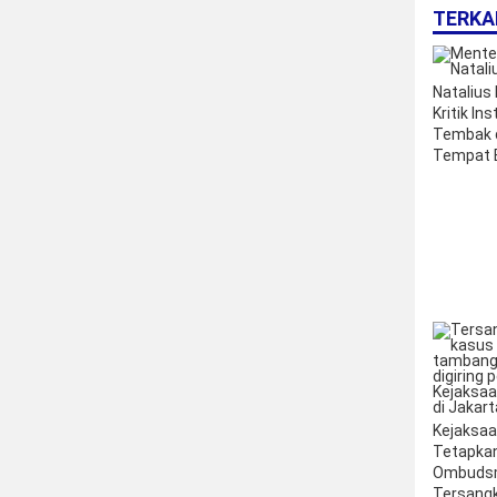
TERKA
Natalius 
Kritik Ins
Tembak 
Tempat B
Makassa
Kejaksa
Tetapka
Ombuds
Tersang