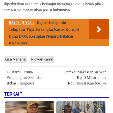
diperkirakan akan terus berlanjut mengingat kedua belah pihak
sama-sama menguatkan posisi hukumnya.
BACA JUGA :
Kejari Jeneponto
Tetapkan Tiga Tersangka Kasus Korupsi
Dana BOS, Kerugian Negara Ditaksir
Rp2 Miliar
Lisa Mariana
Ridwan Kamil
Post
←
Barru Terima
Pemkot Makassar Siapkan
navigation
Penghargaan Sertifikat
Rp40 Miliar untuk
Bebas Frambusia
Revitalisasi Karebosi
→
TERKAIT