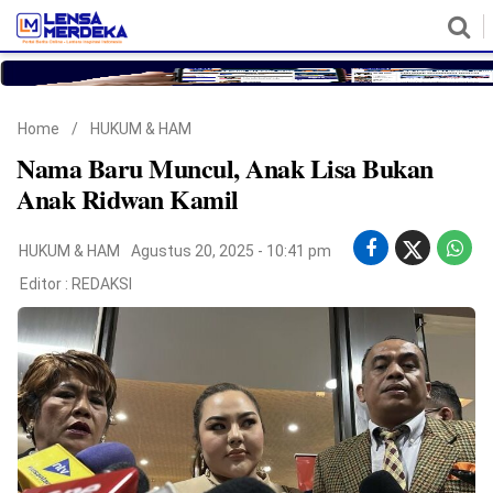
HOME
NASIONAL
POLITIK
METRO
DAERAH
HUKUM & HAM
EKONOMI
PENDIDIKAN
MORE
Home
/
HUKUM & HAM
Nama Baru Muncul, Anak Lisa Bukan
Anak Ridwan Kamil
HUKUM & HAM
Agustus 20, 2025 - 10:41 pm
Editor :
REDAKSI
©
Copyright
2026
Lensa
Merdeka