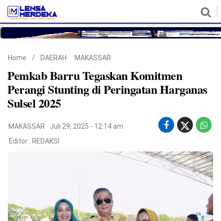
HOME
NASIONAL
POLITIK
METRO
DAERAH
HUKUM & HAM
EKONOMI
PENDIDIKAN
MORE
Home
/
DAERAH
MAKASSAR
Pemkab Barru Tegaskan Komitmen
Perangi Stunting di Peringatan Harganas
Sulsel 2025
MAKASSAR
Juli 29, 2025 - 12:14 am
Editor :
REDAKSI
©
Copyright
2026
Lensa
Merdeka