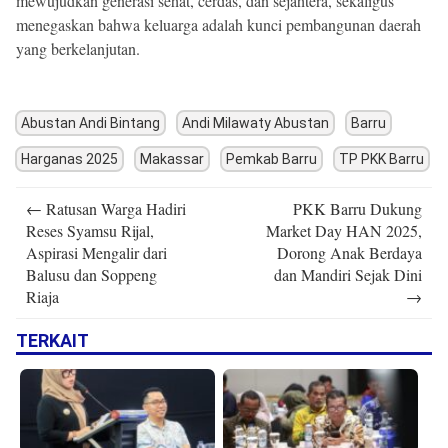
mewujudkan generasi sehat, cerdas, dan sejahtera, sekaligus
menegaskan bahwa keluarga adalah kunci pembangunan daerah
yang berkelanjutan.
Abustan Andi Bintang
Andi Milawaty Abustan
Barru
Harganas 2025
Makassar
Pemkab Barru
TP PKK Barru
Post
←
Ratusan Warga Hadiri
PKK Barru Dukung
navigation
Reses Syamsu Rijal,
Market Day HAN 2025,
Aspirasi Mengalir dari
Dorong Anak Berdaya
Balusu dan Soppeng
dan Mandiri Sejak Dini
Riaja
→
TERKAIT