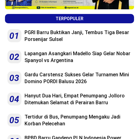
TERPOPULER
PGRI Barru Buktikan Janji, Tembus Tiga Besar
01
Porsenijar Sulsel
Lapangan Asangkari Madello Siap Gelar Nobar
02
Spanyol vs Argentina
Gardu Carstensz Sukses Gelar Turnamen Mini
03
Domino PORDI Balusu 2026
Hanyut Dua Hari, Empat Penumpang Jolloro
04
Ditemukan Selamat di Perairan Barru
Tertidur di Bus, Penumpang Mengaku Jadi
05
Korban Pelecehan
BPBD Barru Gandeng PLN Indonesia Power