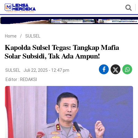
HOME
NASIONAL
POLITIK
METRO
DAERAH
HUKUM & HAM
EKONOMI
PENDIDIKAN
MORE
Home
/
SULSEL
Kapolda Sulsel Tegas: Tangkap Mafia
Solar Subsidi, Tak Ada Ampun!
SULSEL
Juli 22, 2025 - 12:47 pm
Editor :
REDAKSI
©
Copyright
2026
Lensa
Merdeka