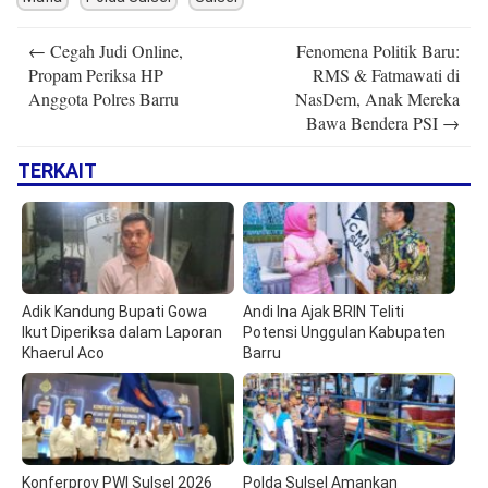
Post
←
Cegah Judi Online,
Fenomena Politik Baru:
navigation
Propam Periksa HP
RMS & Fatmawati di
Anggota Polres Barru
NasDem, Anak Mereka
Bawa Bendera PSI
→
TERKAIT
Adik Kandung Bupati Gowa
Andi Ina Ajak BRIN Teliti
Ikut Diperiksa dalam Laporan
Potensi Unggulan Kabupaten
Khaerul Aco
Barru
Konferprov PWI Sulsel 2026
Polda Sulsel Amankan