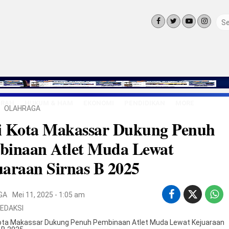
ERAH
HUKUM & HAM
EKONOMI
PENDIDIKAN
MORE
OLAHRAGA
LINGKUNG
i Kota Makassar Dukung Penuh
OLAHRAGA
OPINI
binaan Atlet Muda Lewat
LIFE STYLE
araan Sirnas B 2025
GA
Mei 11, 2025 - 1:05 am
EDAKSI