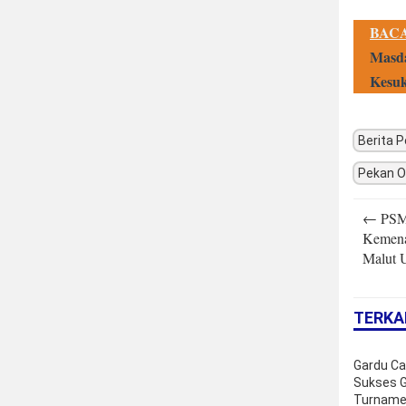
BACA
Masda
Kesuk
Berita 
Pekan O
Post
←
PSM 
navigatio
Kemena
Malut U
TERKA
Gardu C
Sukses G
Turname