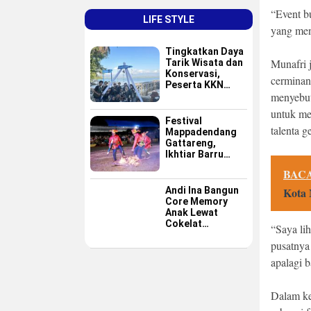
“Event b
LIFE STYLE
yang meng
Tingkatkan Daya
Munafri 
Tarik Wisata dan
Konservasi,
cerminan
Peserta KKN
menyebut
GAPPEMBAR
Persembahkan
untuk me
Spot Foto
Festival
talenta g
Instagramable di
Mappadendang
Pulau Pannikiang
Gattareng,
Ikhtiar Barru
Menjadikan
BACA
Budaya sebagai
Destinasi Wisata
Andi Ina Bangun
Kota 
Core Memory
Anak Lewat
Cokelat
“Saya lih
Sederhana
pusatnya
apalagi 
Dalam ke