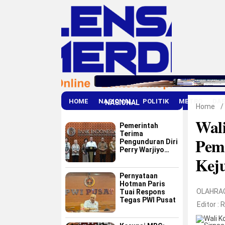
HOME
NASIONAL
POLITIK
METRO
DA
NASIONAL
Home
/
Wal
Pemerintah
Terima
Pem
Pengunduran Diri
Perry Warjiyo
Keju
dari Bank
Indonesia
Pernyataan
Hotman Paris
OLAHRA
Tuai Respons
Tegas PWI Pusat
Editor :
R