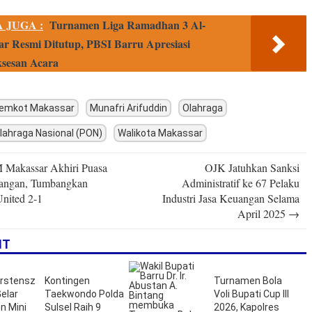
 JUGA :
Turnamen Liga Ramadhan 3 Al-
r Resmi Ditutup, PBSI Barru Apresiasi
sesan Acara
Pemkot Makassar
Munafri Arifuddin
Olahraga
lahraga Nasional (PON)
Walikota Makassar
Makassar Akhiri Puasa
OJK Jatuhkan Sanksi
n
ngan, Tumbangkan
Administratif ke 67 Pelaku
nited 2-1
Industri Jasa Keuangan Selama
April 2025
→
IT
arstensz
Kontingen
Turnamen Bola
elar
Taekwondo Polda
Voli Bupati Cup III
n Mini
Sulsel Raih 9
2026, Kapolres