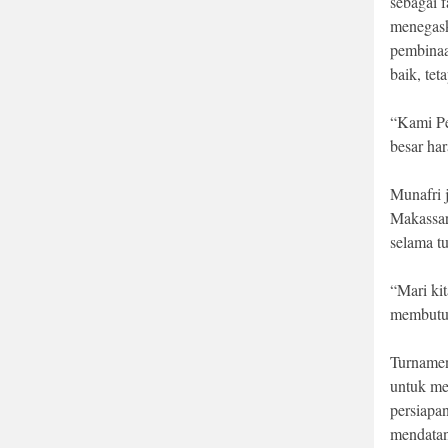
sebagai f
menegask
pembinaa
baik, tet
“Kami Pe
besar ha
Munafri 
Makassar
selama t
“Mari ki
membutuh
Turnamen
untuk men
persiapa
mendata