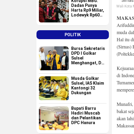
Korupsi MBG:
Dadan Punya
Wali Kota
Harta Rp9 Miliar,
Lodewyk Rp60
MAKAS
Miliar
Arifuddi
muda dala
POLITIK
Hal itu 
(Sirnas)
Bursa Sekretaris
(Poltekke
DPD I Golkar
Sulsel
Menghangat, Dua
Kejuaraan
Nama Baru
Masuk Radar Tim
di Indone
Formatur IAS
Musda Golkar
Turnamen
Sulsel, IAS Klaim
Kantongi 32
mempereb
Dukungan
Munafri,
Bupati Barru
bakat sej
Hadiri Muscab
akan lah
dan Pelantikan
DPC Hanura
Makassar