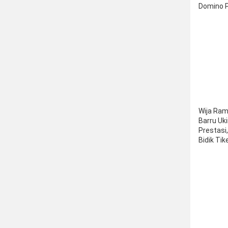
Domino 
Balusu 2
Wija Ra
Barru Uki
Prestasi,
Bidik Tik
Jakarta