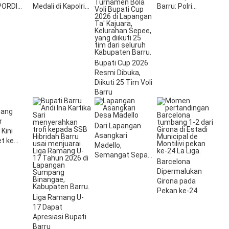
PORDI
Medali di Kapolri
Barru: Polri
026
Cup 2026
Dukung Kegiatan
Positif Generasi
Muda
Bupati Cup 2026
Resmi Dibuka,
Diikuti 25 Tim Voli
Barru
mang
r
Dari Lapangan
 Kini
Asangkari
et ke
Madello,
Semangat Sepak
Barcelona
Bola Kembali
Dipermalukan
Menyala
Girona pada
Pekan ke-24
Liga Ramang U-
17 Dapat
Apresiasi Bupati
Barru