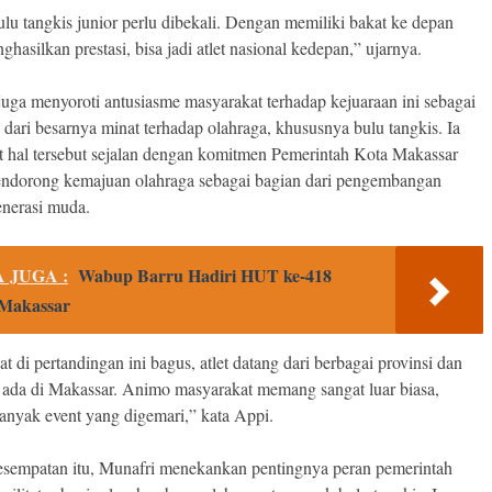
ulu tangkis junior perlu dibekali. Dengan memiliki bakat ke depan
hasilkan prestasi, bisa jadi atlet nasional kedepan,” ujarnya.
juga menyoroti antusiasme masyarakat terhadap kejuaraan ini sebagai
 dari besarnya minat terhadap olahraga, khususnya bulu tangkis. Ia
 hal tersebut sejalan dengan komitmen Pemerintah Kota Makassar
ndorong kemajuan olahraga sebagai bagian dari pengembangan
enerasi muda.
 JUGA :
Wabup Barru Hadiri HUT ke-418
Makassar
at di pertandingan ini bagus, atlet datang dari berbagai provinsi dan
 ada di Makassar. Animo masyarakat memang sangat luar biasa,
banyak event yang digemari,” kata Appi.
sempatan itu, Munafri menekankan pentingnya peran pemerintah