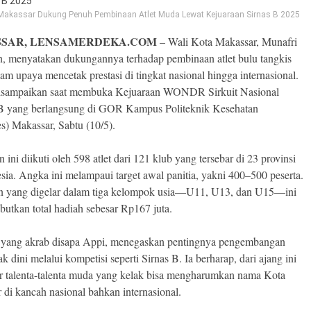
 Makassar Dukung Penuh Pembinaan Atlet Muda Lewat Kejuaraan Sirnas B 2025
SAR, LENSAMERDEKA.COM
– Wali Kota Makassar, Munafri
n, menyatakan dukungannya terhadap pembinaan atlet bulu tangkis
m upaya mencetak prestasi di tingkat nasional hingga internasional.
disampaikan saat membuka Kejuaraan WONDR Sirkuit Nasional
 B yang berlangsung di GOR Kampus Politeknik Kesehatan
s) Makassar, Sabtu (10/5).
 ini diikuti oleh 598 atlet dari 121 klub yang tersebar di 23 provinsi
sia. Angka ini melampaui target awal panitia, yakni 400–500 peserta.
 yang digelar dalam tiga kelompok usia—U11, U13, dan U15—ini
utkan total hadiah sebesar Rp167 juta.
 yang akrab disapa Appi, menegaskan pentingnya pengembangan
ak dini melalui kompetisi seperti Sirnas B. Ia berharap, dari ajang ini
ir talenta-talenta muda yang kelak bisa mengharumkan nama Kota
 di kancah nasional bahkan internasional.