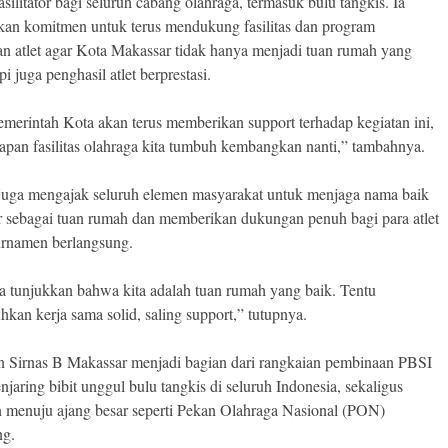
asilitator bagi seluruh cabang olahraga, termasuk bulu tangkis. Ia
an komitmen untuk terus mendukung fasilitas dan program
n atlet agar Kota Makassar tidak hanya menjadi tuan rumah yang
api juga penghasil atlet berprestasi.
merintah Kota akan terus memberikan support terhadap kegiatan ini,
rapan fasilitas olahraga kita tumbuh kembangkan nanti,” tambahnya.
juga mengajak seluruh elemen masyarakat untuk menjaga nama baik
 sebagai tuan rumah dan memberikan dukungan penuh bagi para atlet
urnamen berlangsung.
ta tunjukkan bahwa kita adalah tuan rumah yang baik. Tentu
kan kerja sama solid, saling support,” tutupnya.
 Sirnas B Makassar menjadi bagian dari rangkaian pembinaan PBSI
jaring bibit unggul bulu tangkis di seluruh Indonesia, sekaligus
n menuju ajang besar seperti Pekan Olahraga Nasional (PON)
ng.