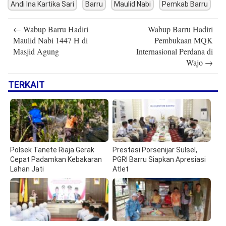
Andi Ina Kartika Sari
Barru
Maulid Nabi
Pemkab Barru
Post
←
Wabup Barru Hadiri
Wabup Barru Hadiri
navigation
Maulid Nabi 1447 H di
Pembukaan MQK
Masjid Agung
Internasional Perdana di
Wajo
→
TERKAIT
Polsek Tanete Riaja Gerak
Prestasi Porsenijar Sulsel,
Cepat Padamkan Kebakaran
PGRI Barru Siapkan Apresiasi
Lahan Jati
Atlet