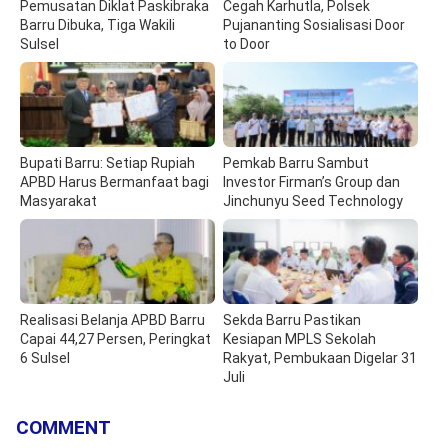
Pemusatan Diklat Paskibraka
Cegah Karhutla, Polsek
Barru Dibuka, Tiga Wakili
Pujananting Sosialisasi Door
Sulsel
to Door
Bupati Barru: Setiap Rupiah
Pemkab Barru Sambut
APBD Harus Bermanfaat bagi
Investor Firman’s Group dan
Masyarakat
Jinchunyu Seed Technology
Realisasi Belanja APBD Barru
Sekda Barru Pastikan
Capai 44,27 Persen, Peringkat
Kesiapan MPLS Sekolah
6 Sulsel
Rakyat, Pembukaan Digelar 31
Juli
COMMENT