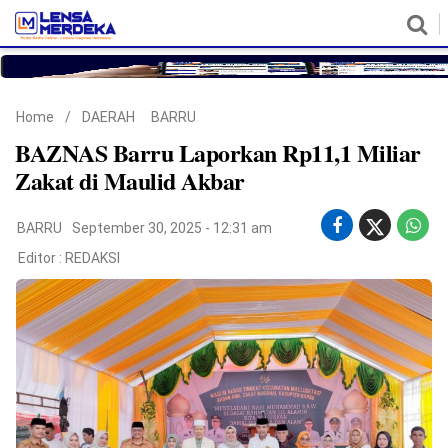
HOME
NASIONAL
POLITIK
METRO
DAERAH
HUKUM & HAM
EKONOMI
PENDIDIKAN
MORE
Home
/
DAERAH
BARRU
BAZNAS Barru Laporkan Rp11,1 Miliar
Zakat di Maulid Akbar
BARRU
September 30, 2025 - 12:31 am
Editor :
REDAKSI
©
Copyright
2026
Lensa
Merdeka