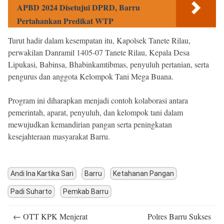
APBD 2024 Disetujui DPRD, Barru
Pertahankan Predikat WTP
Turut hadir dalam kesempatan itu, Kapolsek Tanete Rilau,
perwakilan Danramil 1405-07 Tanete Rilau, Kepala Desa
Lipukasi, Babinsa, Bhabinkamtibmas, penyuluh pertanian, serta
pengurus dan anggota Kelompok Tani Mega Buana.
Program ini diharapkan menjadi contoh kolaborasi antara
pemerintah, aparat, penyuluh, dan kelompok tani dalam
mewujudkan kemandirian pangan serta peningkatan
kesejahteraan masyarakat Barru.
Andi Ina Kartika Sari
Barru
Ketahanan Pangan
Padi Suharto
Pemkab Barru
Post
←
OTT KPK Menjerat
Polres Barru Sukses
navigation