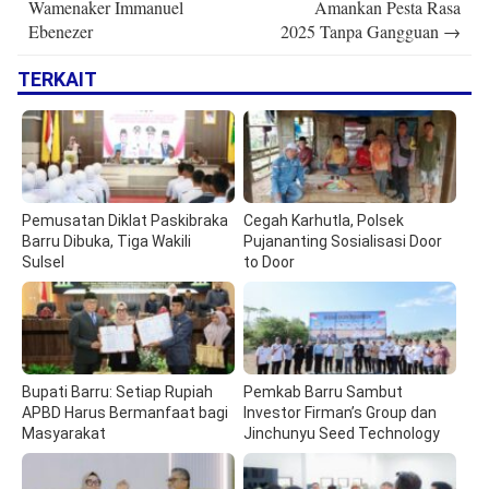
Wamenaker Immanuel
Amankan Pesta Rasa
Ebenezer
2025 Tanpa Gangguan
→
TERKAIT
Pemusatan Diklat Paskibraka
Cegah Karhutla, Polsek
Barru Dibuka, Tiga Wakili
Pujananting Sosialisasi Door
Sulsel
to Door
Bupati Barru: Setiap Rupiah
Pemkab Barru Sambut
APBD Harus Bermanfaat bagi
Investor Firman’s Group dan
Masyarakat
Jinchunyu Seed Technology