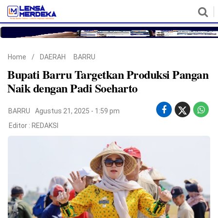
HOME
NASIONAL
POLITIK
METRO
DAERAH
HUKUM & HAM
EKONOMI
PENDIDIKAN
MORE
Home
/
DAERAH
BARRU
Bupati Barru Targetkan Produksi Pangan
Naik dengan Padi Soeharto
BARRU
Agustus 21, 2025 - 1:59 pm
Editor :
REDAKSI
©
Copyright
2026
Lensa
Merdeka