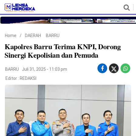
HOME
NASIONAL
POLITIK
METRO
DAERAH
HUKUM & HAM
EKONOMI
PENDIDIKAN
MORE
Home
/
DAERAH
BARRU
Kapolres Barru Terima KNPI, Dorong
Sinergi Kepolisian dan Pemuda
BARRU
Juli 31, 2025 - 11:03 pm
Editor :
REDAKSI
©
Copyright
2026
Lensa
Merdeka