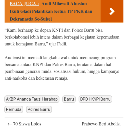
BACA JUGA :
Andi Milawati Abustan
Ikuti Gladi Pelantikan Ketua TP PKK dan
Dekranasda Se-Sulsel
“Kami berharap ke depan KNPI dan Polres Barru bisa
berkolaborasi lebih intens dalam berbagai kegiatan kepemudaan
untuk kemajuan Barru,” ujar Fadli.
Audiensi ini menjadi langkah awal untuk merancang program
bersama antara KNPI dan Polres Barru, terutama dalam hal
pembinaan generasi muda, sosialisasi hukum, hingga kampanye
anti-narkoba dan kekerasan remaja.
AKBP Ananda Fauzi Harahap
Barru
DPD II KNPI Barru
Pemuda
Polres Barru
Post
←
70 Siswa Lolos
Prabowo Beri Abolisi
navigation