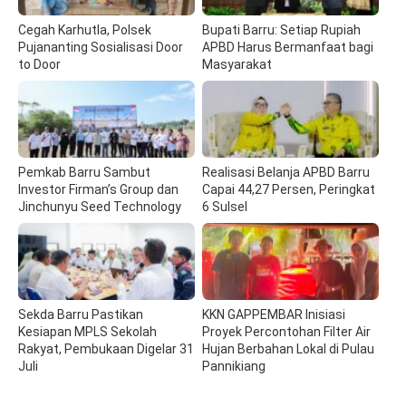
Cegah Karhutla, Polsek
Bupati Barru: Setiap Rupiah
Pujananting Sosialisasi Door
APBD Harus Bermanfaat bagi
to Door
Masyarakat
Pemkab Barru Sambut
Realisasi Belanja APBD Barru
Investor Firman’s Group dan
Capai 44,27 Persen, Peringkat
Jinchunyu Seed Technology
6 Sulsel
Sekda Barru Pastikan
KKN GAPPEMBAR Inisiasi
Kesiapan MPLS Sekolah
Proyek Percontohan Filter Air
Rakyat, Pembukaan Digelar 31
Hujan Berbahan Lokal di Pulau
Juli
Pannikiang