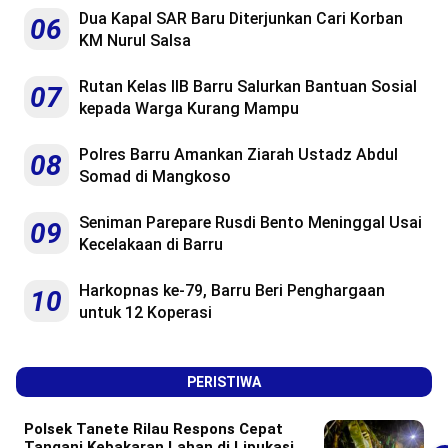
Dua Kapal SAR Baru Diterjunkan Cari Korban
06
KM Nurul Salsa
Rutan Kelas IIB Barru Salurkan Bantuan Sosial
07
kepada Warga Kurang Mampu
Polres Barru Amankan Ziarah Ustadz Abdul
08
Somad di Mangkoso
Seniman Parepare Rusdi Bento Meninggal Usai
09
Kecelakaan di Barru
Harkopnas ke-79, Barru Beri Penghargaan
10
untuk 12 Koperasi
PERISTIWA
Polsek Tanete Rilau Respons Cepat
Tangani Kebakaran Lahan di Lipukasi