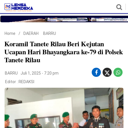
HOME
NASIONAL
POLITIK
METRO
DAERAH
HUKUM & HAM
EKONOMI
PENDIDIKAN
MORE
Home
/
DAERAH
BARRU
Koramil Tanete Rilau Beri Kejutan
Ucapan Hari Bhayangkara ke-79 di Polsek
Tanete Rilau
BARRU
Juli 1, 2025 - 7:20 pm
Editor :
REDAKSI
©
Copyright
2026
Lensa
Merdeka