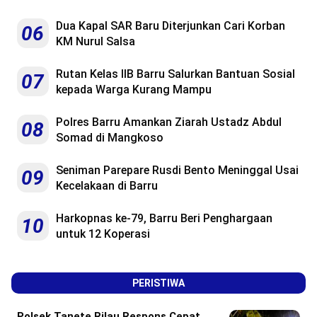
Dua Kapal SAR Baru Diterjunkan Cari Korban
06
KM Nurul Salsa
Rutan Kelas IIB Barru Salurkan Bantuan Sosial
07
kepada Warga Kurang Mampu
Polres Barru Amankan Ziarah Ustadz Abdul
08
Somad di Mangkoso
Seniman Parepare Rusdi Bento Meninggal Usai
09
Kecelakaan di Barru
Harkopnas ke-79, Barru Beri Penghargaan
10
untuk 12 Koperasi
PERISTIWA
Polsek Tanete Rilau Respons Cepat