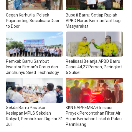
Cegah Karhutla, Polsek
Bupati Barru: Setiap Rupiah
Pujananting Sosialisasi Door
APBD Harus Bermanfaat bagi
to Door
Masyarakat
Pemkab Barru Sambut
Realisasi Belanja APBD Barru
Investor Firman’s Group dan
Capai 44,27 Persen, Peringkat
Jinchunyu Seed Technology
6 Sulsel
Sekda Barru Pastikan
KKN GAPPEMBAR Inisiasi
Kesiapan MPLS Sekolah
Proyek Percontohan Filter Air
Rakyat, Pembukaan Digelar 31
Hujan Berbahan Lokal di Pulau
Juli
Pannikiang