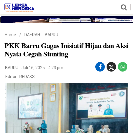
HOME
NASIONAL
POLITIK
METRO
DAERAH
HUKUM & HAM
EKONOMI
PENDIDIKAN
MORE
Home
/
DAERAH
BARRU
PKK Barru Gagas Inisiatif Hijau dan Aksi
Nyata Cegah Stunting
BARRU
Juli 16, 2025 - 4:23 pm
Editor :
REDAKSI
©
Copyright
2026
Lensa
Merdeka