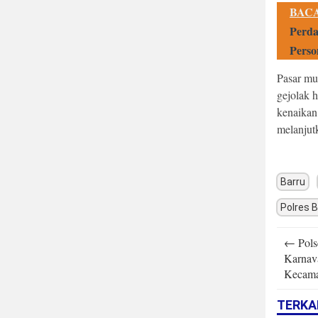
BACA
Perda
Perso
Pasar mur
gejolak 
kenaikan
melanjutk
Barru
Polres B
Post
←
Pols
navigatio
Karnav
Kecama
TERKA