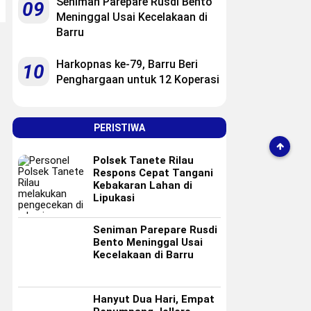
Seniman Parepare Rusdi Bento
09
Meninggal Usai Kecelakaan di
Barru
Harkopnas ke-79, Barru Beri
10
Penghargaan untuk 12 Koperasi
PERISTIWA
Polsek Tanete Rilau
Respons Cepat Tangani
Kebakaran Lahan di
Lipukasi
Seniman Parepare Rusdi
Bento Meninggal Usai
Kecelakaan di Barru
Hanyut Dua Hari, Empat