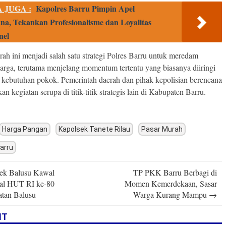
 JUGA :
Kapolres Barru Pimpin Apel
na, Tekankan Profesionalisme dan Loyalitas
nel
ah ini menjadi salah satu strategi Polres Barru untuk meredam
harga, terutama menjelang momentum tertentu yang biasanya diiringi
 kebutuhan pokok. Pemerintah daerah dan pihak kepolisian berencana
an kegiatan serupa di titik-titik strategis lain di Kabupaten Barru.
Harga Pangan
Kapolsek Tanete Rilau
Pasar Murah
arru
ek Balusu Kawal
TP PKK Barru Berbagi di
n
al HUT RI ke-80
Momen Kemerdekaan, Sasar
tan Balusu
Warga Kurang Mampu
→
IT