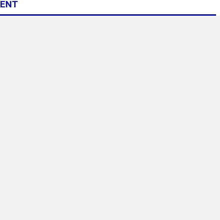
Digelar 31 Juli
Pulau Pannikiang
ENT