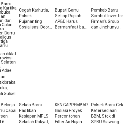
Cegah Karhutla,
Bupati Barru:
Pemkab Barru
Polsek
Setiap Rupiah
Sambut Investor
Pujananting
APBD Harus
Firman’s Group
Sosialisasi Door
Bermanfaat bagi
dan Jinchunyu
to Door
Masyarakat
Seed Technology
tan
askibraka
buka,
li Sulsel
 Belanja
Sekda Barru
KKN GAPPEMBAR
Polsek Barru Cek
ru Capai
Pastikan
Inisiasi Proyek
Ketersediaan
rsen,
Kesiapan MPLS
Percontohan
BBM, Stok di
t 6
Sekolah Rakyat,
Filter Air Hujan
SPBU Siawung
Pembukaan
Berbahan Lokal di
Aman