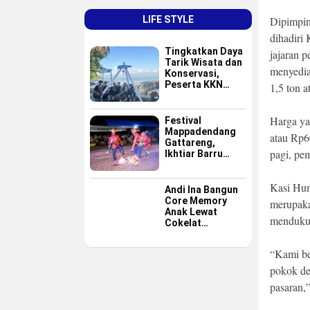
LIFE STYLE
Dipimpin
dihadiri
Tingkatkan Daya
jajaran 
Tarik Wisata dan
menyedia
Konservasi,
Peserta KKN
1,5 ton 
GAPPEMBAR
Persembahkan
Spot Foto
Harga ya
Festival
Instagramable di
Mappadendang
atau Rp60
Pulau Pannikiang
Gattareng,
pagi, pe
Ikhtiar Barru
Menjadikan
Budaya sebagai
Kasi Hum
Destinasi Wisata
Andi Ina Bangun
Core Memory
merupaka
Anak Lewat
mendukun
Cokelat
Sederhana
“Kami be
pokok de
pasaran,”