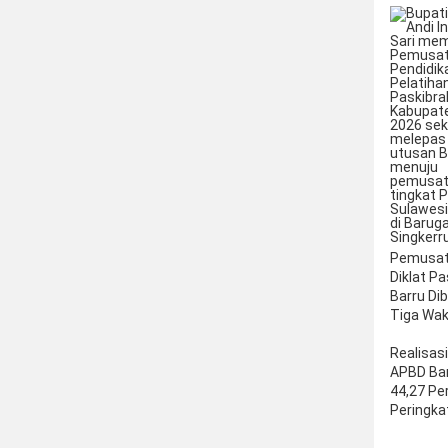
Pemusa
Diklat P
Barru Di
Tiga Waki
Realisasi
APBD Bar
44,27 Pe
Peringka
Sulsel