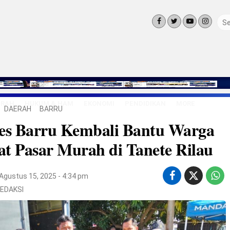
ERAH
HUKUM & HAM
EKONOMI
PENDIDIKAN
MORE
DAERAH
BARRU
LINGKUNG
res Barru Kembali Bantu Warga
OLAHRAGA
OPINI
t Pasar Murah di Tanete Rilau
LIFE STYLE
Agustus 15, 2025 - 4:34 pm
EDAKSI