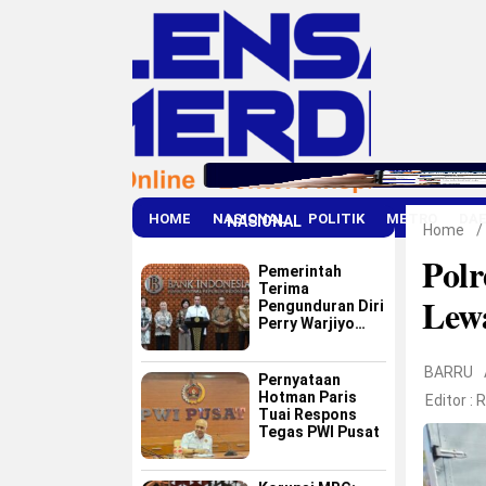
HOME
NASIONAL
POLITIK
METRO
DA
NASIONAL
Home
/
Pol
Pemerintah
Terima
Lewa
Pengunduran Diri
Perry Warjiyo
dari Bank
Indonesia
BARRU
Pernyataan
Hotman Paris
Editor :
R
Tuai Respons
Tegas PWI Pusat