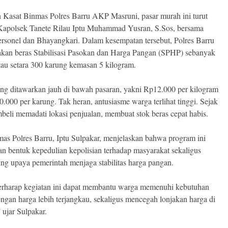
 Kasat Binmas Polres Barru AKP Masruni, pasar murah ini turut
 Kapolsek Tanete Rilau Iptu Muhammad Yusran, S.Sos, bersama
personel dan Bhayangkari. Dalam kesempatan tersebut, Polres Barru
kan beras Stabilisasi Pasokan dan Harga Pangan (SPHP) sebanyak
atau setara 300 karung kemasan 5 kilogram.
ng ditawarkan jauh di bawah pasaran, yakni Rp12.000 per kilogram
.000 per karung. Tak heran, antusiasme warga terlihat tinggi. Sejak
mbeli memadati lokasi penjualan, membuat stok beras cepat habis.
as Polres Barru, Iptu Sulpakar, menjelaskan bahwa program ini
n bentuk kepedulian kepolisian terhadap masyarakat sekaligus
g upaya pemerintah menjaga stabilitas harga pangan.
rharap kegiatan ini dapat membantu warga memenuhi kebutuhan
ngan harga lebih terjangkau, sekaligus mencegah lonjakan harga di
 ujar Sulpakar.