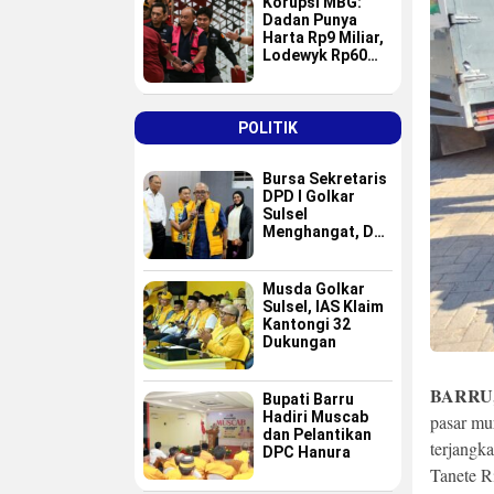
Korupsi MBG:
Dadan Punya
Harta Rp9 Miliar,
Lodewyk Rp60
Miliar
POLITIK
Bursa Sekretaris
DPD I Golkar
Sulsel
Menghangat, Dua
Nama Baru
Masuk Radar Tim
Formatur IAS
Musda Golkar
Sulsel, IAS Klaim
Kantongi 32
Dukungan
BARRU
Bupati Barru
Hadiri Muscab
pasar mu
dan Pelantikan
terjangk
DPC Hanura
Tanete R