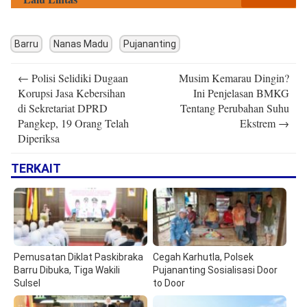
Barru
Nanas Madu
Pujananting
Post
←
Polisi Selidiki Dugaan
Musim Kemarau Dingin?
navigation
Korupsi Jasa Kebersihan
Ini Penjelasan BMKG
di Sekretariat DPRD
Tentang Perubahan Suhu
Pangkep, 19 Orang Telah
Ekstrem
→
Diperiksa
TERKAIT
Pemusatan Diklat Paskibraka
Cegah Karhutla, Polsek
Barru Dibuka, Tiga Wakili
Pujananting Sosialisasi Door
Sulsel
to Door