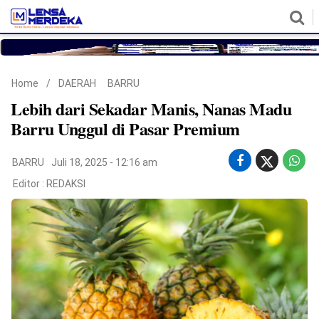
HOME
NASIONAL
POLITIK
METRO
DAERAH
HUKUM & HAM
EKONOMI
PENDIDIKAN
MORE
Home
/
DAERAH
BARRU
Lebih dari Sekadar Manis, Nanas Madu
Barru Unggul di Pasar Premium
BARRU
Juli 18, 2025 - 12:16 am
Editor :
REDAKSI
©
Copyright
2026
Lensa
Merdeka