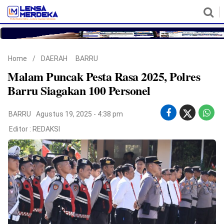
HOME
NASIONAL
POLITIK
METRO
DAERAH
HUKUM & HAM
EKONOMI
PENDIDIKAN
MORE
Home
/
DAERAH
BARRU
Malam Puncak Pesta Rasa 2025, Polres
Barru Siagakan 100 Personel
BARRU
Agustus 19, 2025 - 4:38 pm
Editor :
REDAKSI
©
Copyright
2026
Lensa
Merdeka