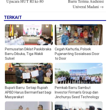
Upacara HUT RI ke-80
Barru Terima Audiensi
Univeral Madani
→
TERKAIT
Pemusatan Diklat Paskibraka
Cegah Karhutla, Polsek
Barru Dibuka, Tiga Wakili
Pujananting Sosialisasi Door
Sulsel
to Door
Bupati Barru: Setiap Rupiah
Pemkab Barru Sambut
APBD Harus Bermanfaat bagi
Investor Firman’s Group dan
Masyarakat
Jinchunyu Seed Technology