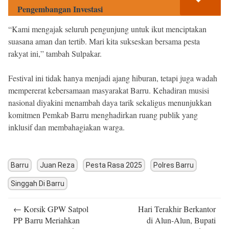
Pengembangan Investasi
“Kami mengajak seluruh pengunjung untuk ikut menciptakan
suasana aman dan tertib. Mari kita sukseskan bersama pesta
rakyat ini,” tambah Sulpakar.
Festival ini tidak hanya menjadi ajang hiburan, tetapi juga wadah
mempererat kebersamaan masyarakat Barru. Kehadiran musisi
nasional diyakini menambah daya tarik sekaligus menunjukkan
komitmen Pemkab Barru menghadirkan ruang publik yang
inklusif dan membahagiakan warga.
Barru
Juan Reza
Pesta Rasa 2025
Polres Barru
Singgah Di Barru
Post
←
Korsik GPW Satpol
Hari Terakhir Berkantor
navigation
PP Barru Meriahkan
di Alun-Alun, Bupati