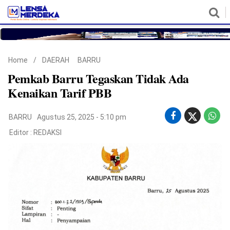
HOME
NASIONAL
POLITIK
METRO
DAERAH
HUKUM & HAM
EKONOMI
PENDIDIKAN
MORE
Home
/
DAERAH
BARRU
Pemkab Barru Tegaskan Tidak Ada
Kenaikan Tarif PBB
BARRU
Agustus 25, 2025 - 5:10 pm
Editor :
REDAKSI
©
Copyright
2026
Lensa
Merdeka