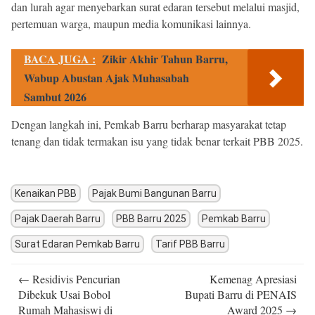
dan lurah agar menyebarkan surat edaran tersebut melalui masjid,
pertemuan warga, maupun media komunikasi lainnya.
BACA JUGA :
Zikir Akhir Tahun Barru,
Wabup Abustan Ajak Muhasabah
Sambut 2026
Dengan langkah ini, Pemkab Barru berharap masyarakat tetap
tenang dan tidak termakan isu yang tidak benar terkait PBB 2025.
Kenaikan PBB
Pajak Bumi Bangunan Barru
Pajak Daerah Barru
PBB Barru 2025
Pemkab Barru
Surat Edaran Pemkab Barru
Tarif PBB Barru
Post
←
Residivis Pencurian
Kemenag Apresiasi
navigation
Dibekuk Usai Bobol
Bupati Barru di PENAIS
Rumah Mahasiswi di
Award 2025
→