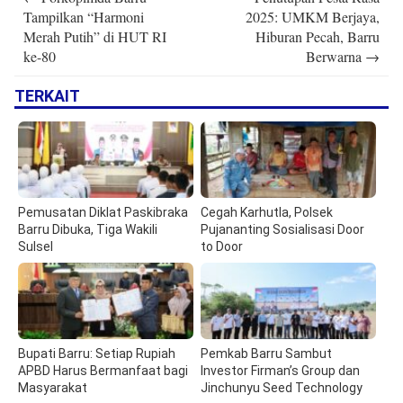
navigation
Tampilkan “Harmoni
2025: UMKM Berjaya,
Merah Putih” di HUT RI
Hiburan Pecah, Barru
ke-80
Berwarna
→
TERKAIT
Pemusatan Diklat Paskibraka
Cegah Karhutla, Polsek
Barru Dibuka, Tiga Wakili
Pujananting Sosialisasi Door
Sulsel
to Door
Bupati Barru: Setiap Rupiah
Pemkab Barru Sambut
APBD Harus Bermanfaat bagi
Investor Firman’s Group dan
Masyarakat
Jinchunyu Seed Technology