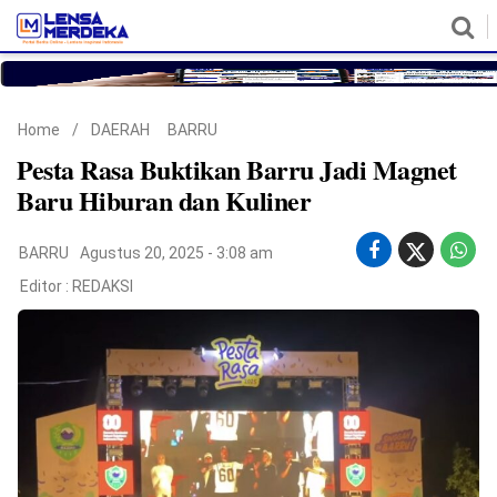
HOME
NASIONAL
POLITIK
METRO
DAERAH
HUKUM & HAM
EKONOMI
PENDIDIKAN
MORE
Home
/
DAERAH
BARRU
Pesta Rasa Buktikan Barru Jadi Magnet
Baru Hiburan dan Kuliner
BARRU
Agustus 20, 2025 - 3:08 am
Editor :
REDAKSI
©
Copyright
2026
Lensa
Merdeka