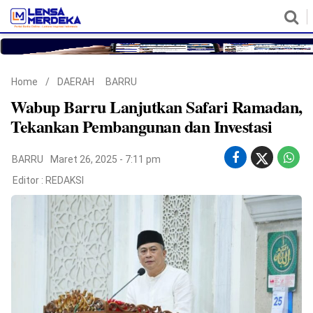
HOME
NASIONAL
POLITIK
METRO
DAERAH
HUKUM & HAM
EKONOMI
PENDIDIKAN
MORE
Home
/
DAERAH
BARRU
Wabup Barru Lanjutkan Safari Ramadan,
Tekankan Pembangunan dan Investasi
BARRU
Maret 26, 2025 - 7:11 pm
Editor :
REDAKSI
©
Copyright
2026
Lensa
Merdeka