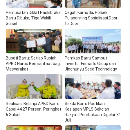
Pemusatan Diklat Paskibraka
Cegah Karhutla, Polsek
Barru Dibuka, Tiga Wakili
Pujananting Sosialisasi Door
Sulsel
to Door
Bupati Barru: Setiap Rupiah
Pemkab Barru Sambut
APBD Harus Bermanfaat bagi
Investor Firman’s Group dan
Masyarakat
Jinchunyu Seed Technology
Realisasi Belanja APBD Barru
Sekda Barru Pastikan
Capai 44,27 Persen, Peringkat
Kesiapan MPLS Sekolah
6 Sulsel
Rakyat, Pembukaan Digelar 31
Juli